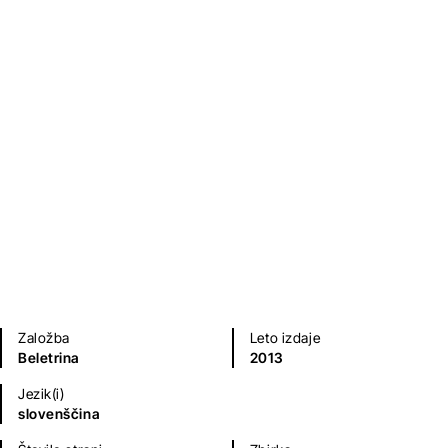
Zločinci
Fran Milčinski
Kratke zgodbe in esejistika
Humor in satira
Založba
Leto izdaje
Beletrina
2013
Jezik(i)
slovenščina