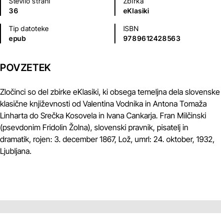
Število strani
Zbirka
36
eKlasiki
Tip datoteke
ISBN
epub
9789612428563
POVZETEK
Zločinci so del zbirke eKlasiki, ki obsega temeljna dela slovenske
klasične književnosti od Valentina Vodnika in Antona Tomaža
Linharta do Srečka Kosovela in Ivana Cankarja. Fran Milčinski
(psevdonim Fridolin Žolna), slovenski pravnik, pisatelj in
dramatik, rojen: 3. december 1867, Lož, umrl: 24. oktober, 1932,
Ljubljana.