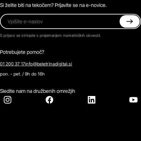
Kontaktirajte nas
Si želite biti na tekočem? Prijavite se na e-novice.
Vpišite e-naslov
S prijavo se strinjate s prejemanjem marketinških obvestil.
Potrebujete pomoč?
01 200 37 17
info@beletrinadigital.si
pon. - pet. / 9h do 16h
Sledite nam na družbenih omrežjih