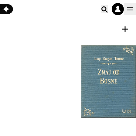
Poišči vs
E-KNJIGA
Shrani
Zmaj od Bosne