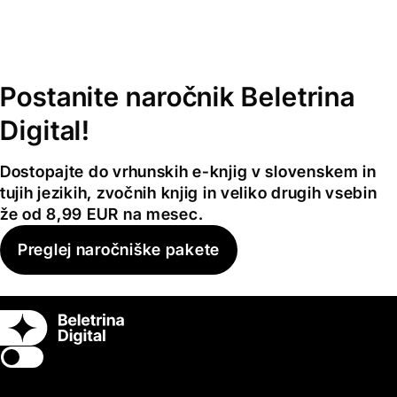
Postanite naročnik Beletrina
Digital!
Dostopajte do vrhunskih e-knjig v slovenskem in
tujih jezikih, zvočnih knjig in veliko drugih vsebin
že od 8,99 EUR na mesec.
Preglej naročniške pakete
Switch theme