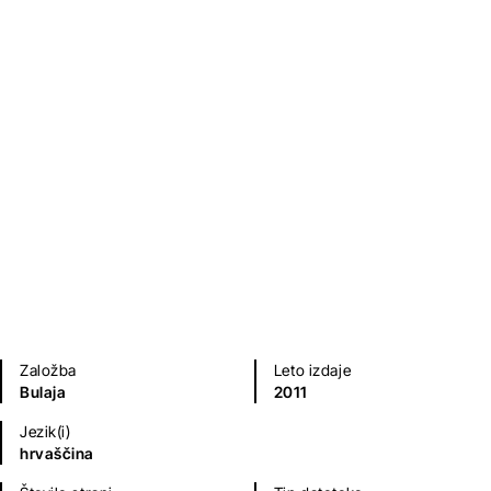
Josip Eugen Tomić
Klasični romani (do 20.st.)
Zgodovinski, vojni, pustolovski romani
Mladinska literatura
Založba
Leto izdaje
Bulaja
2011
Jezik(i)
hrvaščina