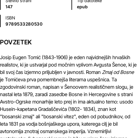
Število strani
Tip datoteke
147
epub
ISBN
9789533280530
POVZETEK
Josip Eugen Tomić (1843-1906) je eden najvidnejših hrvaških
realistov, ki je ustvarjal pod močnim vplivom Avgusta Šenoe, ki je
bil svoj čas izjemno priljubljen v javnosti. Roman
Zmaj od Bosne
je Tomićeva prva pomembnejša literarna uspešnica. Ta
zgodovinski roman, napisan v Šenoovem realističnem slogu, je
nastal leta 1879, zaradi zasedbe Bosne in Hercegovine s strani
Avstro-Ogrske monarhije leto prej in ima aktualno temo: usodo
Husein-kapetana Gradaščevića (1802- 1834), znan kot
"bosanski zmaj" ali "bosanski vitez", eden od pobudnikov, od
leta 1831 pa vodja bošnjaškega upora, katerega cilj je bil
avtonomija znotraj osmanskega imperija. Vznemirljivi