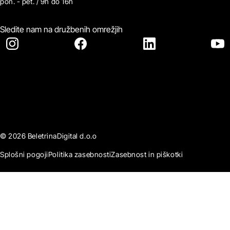
pon. - pet. / 9h do 16h
Sledite nam na družbenih omrežjih
© 2026 BeletrinaDigital d.o.o
Splošni pogoji
Politika zasebnosti
Zasebnost in piškotki