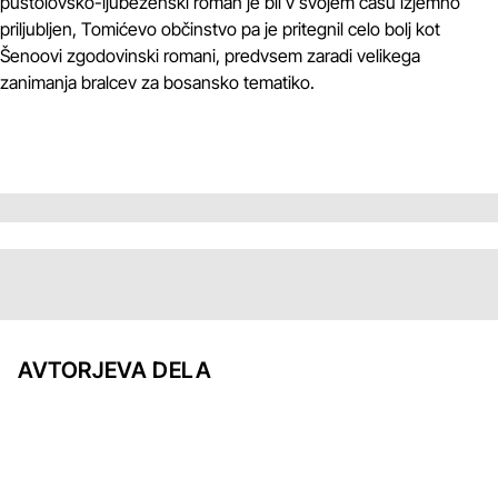
pustolovsko-ljubezenski roman je bil v svojem času izjemno
priljubljen, Tomićevo občinstvo pa je pritegnil celo bolj kot
Šenoovi zgodovinski romani, predvsem zaradi velikega
zanimanja bralcev za bosansko tematiko.
AVTORJEVA DELA