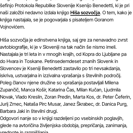
šefinjo Protokola Republike Slovenije Ksenijo Benedetti, ki je pri
naši založbi nedavno izdala knjigo
Hiša sozvočja
. O tem, kako je
knjiga nastajala, se je pogovarjala s pisateljem Goranom
Vojnovićem.
Hiša sozvočja je edinstvena knjiga, saj gre za nenavadno zvrst
avtobiografije, ki je v Sloveniji na tak način še nismo imeli.
Nastajala je tri leta in v mnogih krajih, od Kopra do Ljubljane pa
do Hvara in Toskane. Petinsedemdeset znanih Slovenk in
Slovencev je Kseniji Benedetti zastavilo po tri nevsakdanja,
iskriva, ustvarjalna in izzivalna vprašanja s številnih področij.
Poleg članov njene družine so vprašanja postavljali Milena
Zupančič, Manca Košir, Katarina Čas, Milan Kučan, Ljudmila
Novak, Vlado Kreslin, Zoran Predin, Marta Kos, dr. Peter Čeferin,
Jurij Zrnec, Nataša Pirc Musar, Janez Škrabec, dr. Danica Purg,
Barbara Jaki in številni drugi.
Odgovori nanje so v knjigi razdeljeni po vsebinskih poglavjih,
glede na avtoričina življenjska obdobja, prepričanja, zanimanja,
vrednote in razmišljanja.