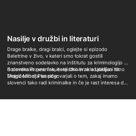
Nasilje v družbi in literaturi
Drage bralke, dragi bralci, oglejte si epizodo
Beletrine v živo, v kateri smo tokrat gostili
znanstveno sodelavko na inštitutu za kriminologijo in
docentko Pravne fakultete Univerze v Ljubljani dr.
S slovensko pesnico, esejistko in skladateljico Nino
Mojco Mihelj Plesničar.
Dragičević sta se pogovarjali o tem, zakaj imamo
slovenci tako radi kriminalke in če je rast interesa do
branja kriminalk mogoče povezati z občim interesom
družbe oz. sodstva do kaznovanja.