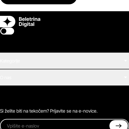
Switch theme
Kategorije
Filmi
O nas
E-knjige
Zvočne knjige
O Beletrini Digital
Podkasti
Naročnine
Magazin
Pogosta vprašanja
Kontaktirajte nas
Si želite biti na tekočem? Prijavite se na e-novice.
Vpišite e-naslov