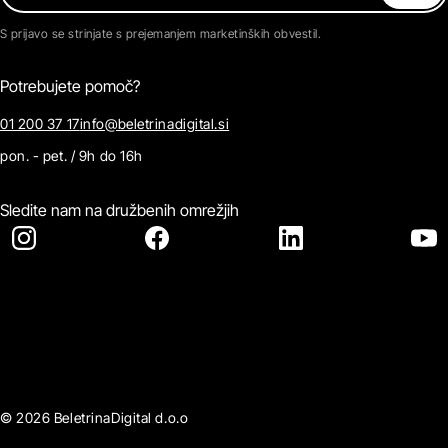
S prijavo se strinjate s prejemanjem marketinških obvestil.
Potrebujete pomoč?
01 200 37 17
info@beletrinadigital.si
pon. - pet. / 9h do 16h
Sledite nam na družbenih omrežjih
© 2026 BeletrinaDigital d.o.o