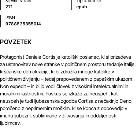
Število strani
Tip datoteke
271
epub
ISBN
9788835355014
POVZETEK
Protagonist Daniele Cortis je katoliški poslanec, ki si prizadeva
za ustanovitev nove stranke v političnem prostoru tedanje Italije,
krščanske demokracije, ki bi združila mnoge katolike v
političnem življenju – tedaj prepovedanem z papeškim ukazom
Non expedit – in bi jo vodil človek z visokimi intelektualnimi in
moralnimi lastnostmi. Poskus se izkaže za neuspeh, kot
neuspeh je tudi ljubezenska zgodba Cortisa z nečakinjo Eleno,
poročeno z neprimernim moškim, ki se konča z odpovedjo v
imenu ljubezni, sublimirane v žrtvovanju in oddaljenosti
ljubimcev.