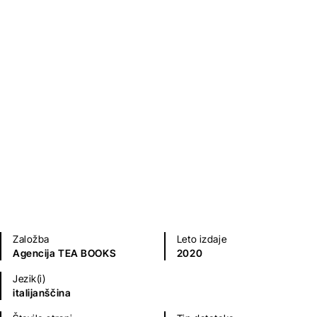
Daniele Cortis
Antonio Fogazzaro
Klasični romani (do 20.st.)
Založba
Leto izdaje
Agencija TEA BOOKS
2020
Jezik(i)
italijanščina