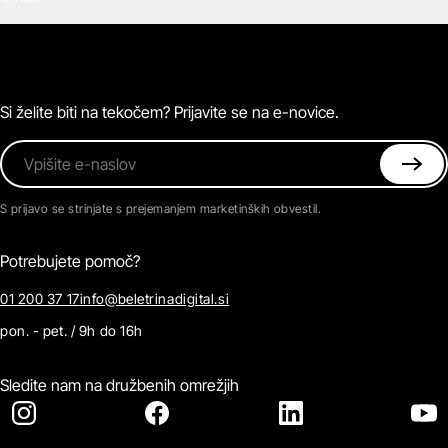
E-knjige
Zvočne knjige
O Beletrini Digital
Podkasti
Naročnine
Magazin
Pogosta vprašanja
Kontaktirajte nas
Si želite biti na tekočem? Prijavite se na e-novice.
Vpišite e-naslov
S prijavo se strinjate s prejemanjem marketinških obvestil.
Potrebujete pomoč?
01 200 37 17
info@beletrinadigital.si
pon. - pet. / 9h do 16h
Sledite nam na družbenih omrežjih