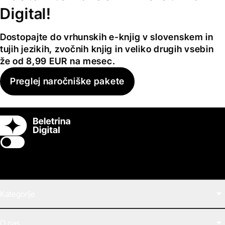
Digital!
Dostopajte do vrhunskih e-knjig v slovenskem in
tujih jezikih, zvočnih knjig in veliko drugih vsebin
že od 8,99 EUR na mesec.
Preglej naročniške pakete
Switch theme
Kategorije
Filmi
O nas