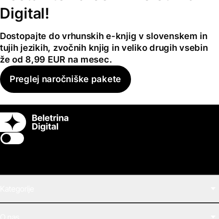
Digital!
Dostopajte do vrhunskih e-knjig v slovenskem in
tujih jezikih, zvočnih knjig in veliko drugih vsebin
že od 8,99 EUR na mesec.
Preglej naročniške pakete
Switch theme
Kategorije
Filmi
O nas