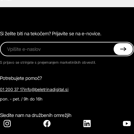
E-knjige
Zvočne knjige
O Beletrini Digital
Podkasti
Naročnine
Magazin
Pogosta vprašanja
Kontaktirajte nas
Si želite biti na tekočem? Prijavite se na e-novice.
Vpišite e-naslov
S prijavo se strinjate s prejemanjem marketinških obvestil.
Potrebujete pomoč?
01 200 37 17
info@beletrinadigital.si
pon. - pet. / 9h do 16h
Sledite nam na družbenih omrežjih