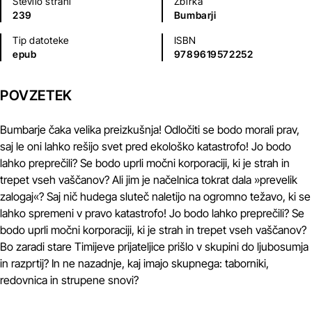
Število strani
Zbirka
239
Bumbarji
Tip datoteke
ISBN
epub
9789619572252
POVZETEK
Bumbarje čaka velika preizkušnja! Odločiti se bodo morali prav,
saj le oni lahko rešijo svet pred ekološko katastrofo! Jo bodo
lahko preprečili? Se bodo uprli močni korporaciji, ki je strah in
trepet vseh vaščanov? Ali jim je načelnica tokrat dala »prevelik
zalogaj«? Saj nič hudega sluteč naletijo na ogromno težavo, ki se
lahko spremeni v pravo katastrofo! Jo bodo lahko preprečili? Se
bodo uprli močni korporaciji, ki je strah in trepet vseh vaščanov?
Bo zaradi stare Timijeve prijateljice prišlo v skupini do ljubosumja
in razprtij? In ne nazadnje, kaj imajo skupnega: taborniki,
redovnica in strupene snovi?