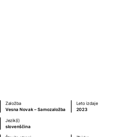
Ekološka bomba
dr. Vesna Novak
Sodobni romani (20. in 21. st.)
Zgodovinski, vojni, pustolovski romani
Mladinska literatura
Priročniki
Založba
Leto izdaje
Vesna Novak – Samozaložba
2023
Jezik(i)
slovenščina