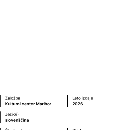
Filmi na kratko
Mitja Reichenberg
Kratke zgodbe in esejistika
Založba
Leto izdaje
Kulturni center Maribor
2026
Jezik(i)
slovenščina