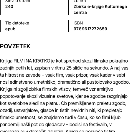
Število strani
Zbirka
240
Zbirka e-knjige Kulturnega
centra
Tip datoteke
ISBN
epub
9789617272659
POVZETEK
Knjiga FILMI NA KRATKO je kot sprehod skozi filmsko pokrajino
zadnjih petih let, zapisan v ritmu 25 sličic na sekundo. A naj vas
ta hitrost ne zavede – vsak film, vsak prizor, vsak kader v sebi
nosi edinstveno umetniško, dramatično ali pustolovsko zgodbo.
Knjiga ni zgolj zbirka filmskih vtisov, temveč vznemirljivo
popotovanje skozi vizualne svetove, kjer se zgodbe razgrinjajo
kot svetlobne sledi na platnu. Ob premišljenem preletu zgodb,
ozadij, ustvarjalcev, glasbe in tistih nevidnih niti, ki prepletajo
filmsko umetnost, se znajdemo tudi v času, ko so filmi kljub
pandemiji našli pot do gledalcev – bodisi na festivalih, v
dvoranah ali v domačih zavetjih. Knjiga se posveča tistim