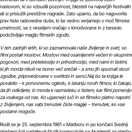
naslovom, ki so vzbudili pozornost, blesteli na največjih festivalih
ali si prislužili prestižne nagrade. Zato upamo, da bo nagovorila
prav tiste radovedne duše, ki še vedno verjamejo v moč filmske
umetnosti, se z veseljem vračajo v kinodvorane in z besedo
podoživljajo magijo filmskih zgodb.
V teh zadnjih letih, ki so zaznamovala naše življenje in svet, so
filmi postali mostovi. Mostovi med osamljenimi večeri in skupnimi
pogovori, med preteklostjo in prihodnostjo, med nami in tistimi,
ki jih morda nikoli ne bomo več srečali – a smo jih spoznali skozi
zgodbe, pripovedovane v svetlobi in senci.Naj bo ta knjiga le
povabilo – k ponovnemu ogledu, k iskanju novih filmov, ki čakajo,
da jih odkrijete, in morda k razmisleku o tistem, kar filmi pomenijo
za vsakega od nas. Ko ugasnejo luči in se filmsko platno napolni
z življenjem, nas vabi trenutek čiste magije – trenutek, ko vse
postane mogoče.
Rodil se je 25. septembra 1961 v Mariboru in po končani Srednji
glasbeni šoli nadaljeval študij kompozicije na Akademiji za glasbo