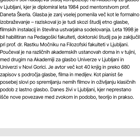
v Ljubljani, kjer je diplomiral leta 1984 pod mentorstvom prof.
Daneta Škerla. Glasba je zanj vselej pomenila več kot le formalno
izobraževanje – raziskoval jo je tudi skozi študij etno glasbe,
filmskih instalacij in številna ustvarjalna sodelovanja. Leta 1998 je
bil habilitiran na Pedagoški fakulteti, doktorski študij pa je zaključil
pri prof. dr. Rastku Močniku na Filozofski fakulteti v Ljubljani.
Poučeval je na različnih akademskih ustanovah doma in v tujini,
med drugim na Akademiji za glasbo Univerze v Ljubljani in
Univerzi v Novi Gorici. Je avtor več kot 40 knjig in preko 680
zapisov s področja glasbe, filma in medijev. Kot pianist še
posebej slovi po spremljanju nemih filmov in oživljanju klasičnih
podob z lastno glasbo. Danes živi v Ljubljani, kjer neprestano
išče nove povezave med zvokom in podobo, teorijo in prakso.