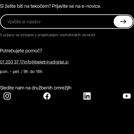
Kontaktirajte nas
Si želite biti na tekočem? Prijavite se na e-novice.
Vpišite e-naslov
S prijavo se strinjate s prejemanjem marketinških obvestil.
Potrebujete pomoč?
01 200 37 17
info@beletrinadigital.si
pon. - pet. / 9h do 16h
Sledite nam na družbenih omrežjih