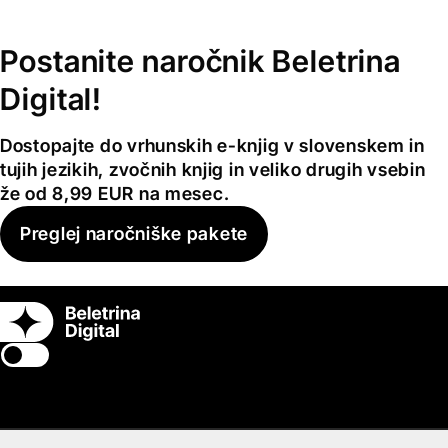
Postanite naročnik Beletrina
Digital!
Dostopajte do vrhunskih e-knjig v slovenskem in
tujih jezikih, zvočnih knjig in veliko drugih vsebin
že od 8,99 EUR na mesec.
Preglej naročniške pakete
Switch theme