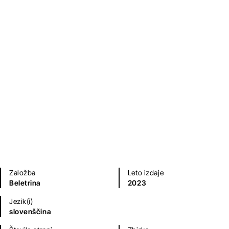
Gral
Vlado Žabot
Sodobni romani (20. in 21. st.)
Založba
Leto izdaje
Beletrina
2023
Jezik(i)
slovenščina