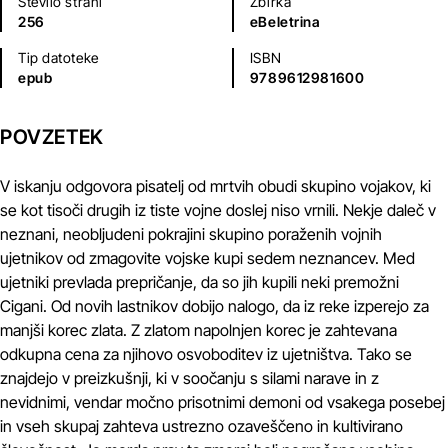
Število strani
Zbirka
256
eBeletrina
Tip datoteke
ISBN
epub
9789612981600
POVZETEK
V iskanju odgovora pisatelj od mrtvih obudi skupino vojakov, ki
se kot tisoči drugih iz tiste vojne doslej niso vrnili. Nekje daleč v
neznani, neobljudeni pokrajini skupino poraženih vojnih
ujetnikov od zmagovite vojske kupi sedem neznancev. Med
ujetniki prevlada prepričanje, da so jih kupili neki premožni
Cigani. Od novih lastnikov dobijo nalogo, da iz reke izperejo za
manjši korec zlata. Z zlatom napolnjen korec je zahtevana
odkupna cena za njihovo osvoboditev iz ujetništva. Tako se
znajdejo v preizkušnji, ki v soočanju s silami narave in z
nevidnimi, vendar močno prisotnimi demoni od vsakega posebej
in vseh skupaj zahteva ustrezno ozaveščeno in kultivirano