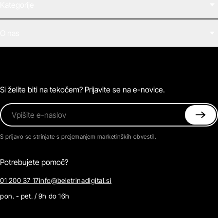
Kategorije
Filmi
O nas
E-knjige
Zvočne knjige
O Beletrini Digital
Podkasti
Naročnine
Magazin
Pogosta vprašanja
Kontaktirajte nas
Si želite biti na tekočem? Prijavite se na e-novice.
Vpišite e-naslov
S prijavo se strinjate s prejemanjem marketinških obvestil.
Potrebujete pomoč?
01 200 37 17
info@beletrinadigital.si
pon. - pet. / 9h do 16h