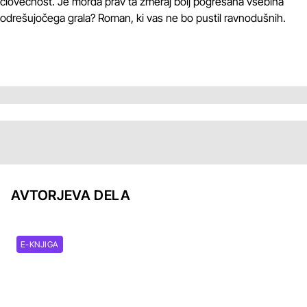
človečnost. Je morda prav ta zmeraj bolj pogrešana vsebina
odrešujočega grala? Roman, ki vas ne bo pustil ravnodušnih.
AVTORJEVA DELA
E-KNJIGA