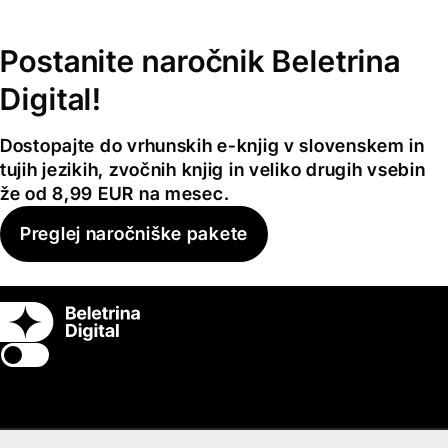
Postanite naročnik Beletrina
Digital!
Dostopajte do vrhunskih e-knjig v slovenskem in
tujih jezikih, zvočnih knjig in veliko drugih vsebin
že od 8,99 EUR na mesec.
Preglej naročniške pakete
Switch theme