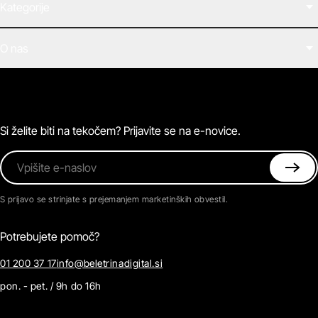
Kategorije
Filmi
O nas
E-knjige
Zvočne knjige
O Beletrini Digital
Podkasti
Naročnine
Magazin
Pogosta vprašanja
Kontaktirajte nas
Si želite biti na tekočem? Prijavite se na e-novice.
Vpišite e-naslov
S prijavo se strinjate s prejemanjem marketinških obvestil.
Potrebujete pomoč?
01 200 37 17
info@beletrinadigital.si
pon. - pet. / 9h do 16h