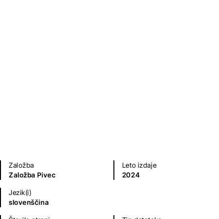
Jaz sem Gaj
Vinko Möderndorfer
Mladinska literatura
Založba
Leto izdaje
Založba Pivec
2024
Jezik(i)
slovenščina