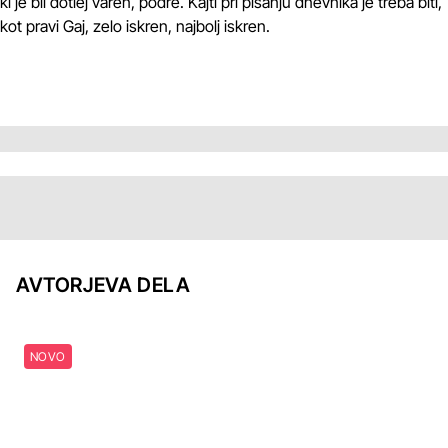
ki je bil dotlej varen, podre. Kajti pri pisanju dnevnika je treba biti,
kot pravi Gaj, zelo iskren, najbolj iskren.
AVTORJEVA DELA
NOVO