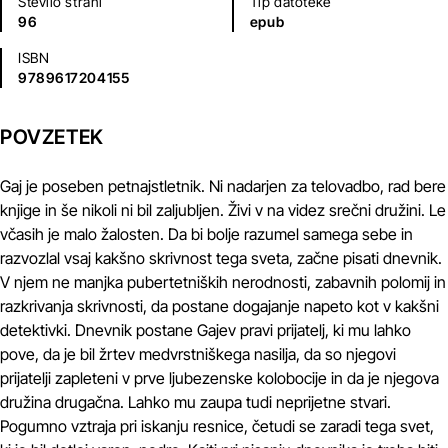
Število strani
Tip datoteke
96
epub
ISBN
9789617204155
POVZETEK
Gaj je poseben petnajstletnik. Ni nadarjen za telovadbo, rad bere
knjige in še nikoli ni bil zaljubljen. Živi v na videz srečni družini. Le
včasih je malo žalosten. Da bi bolje razumel samega sebe in
razvozlal vsaj kakšno skrivnost tega sveta, začne pisati dnevnik.
V njem ne manjka pubertetniških nerodnosti, zabavnih polomij in
razkrivanja skrivnosti, da postane dogajanje napeto kot v kakšni
detektivki. Dnevnik postane Gajev pravi prijatelj, ki mu lahko
pove, da je bil žrtev medvrstniškega nasilja, da so njegovi
prijatelji zapleteni v prve ljubezenske kolobocije in da je njegova
družina drugačna. Lahko mu zaupa tudi neprijetne stvari.
Pogumno vztraja pri iskanju resnice, četudi se zaradi tega svet,