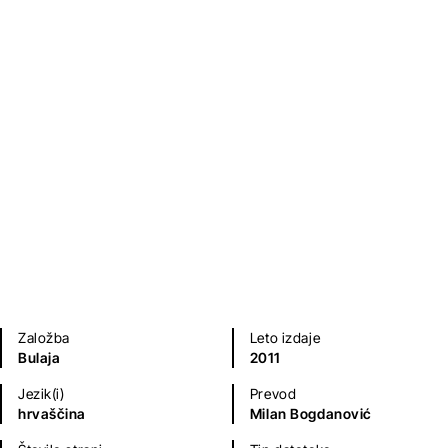
William Shakespeare
Poezija in dramatika
Mladinska literatura
Založba
Leto izdaje
Bulaja
2011
Jezik(i)
Prevod
hrvaščina
Milan Bogdanović