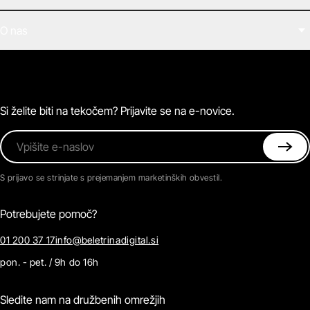
Filmi
O nas
E-knjige
Zvočne knjige
O Beletrini Digital
Podkasti
Naročnine
Magazin
Pogosta vprašanja
Kontaktirajte nas
Si želite biti na tekočem? Prijavite se na e-novice.
Vpišite e-naslov
S prijavo se strinjate s prejemanjem marketinških obvestil.
Potrebujete pomoč?
01 200 37 17
info@beletrinadigital.si
pon. - pet. / 9h do 16h
Sledite nam na družbenih omrežjih