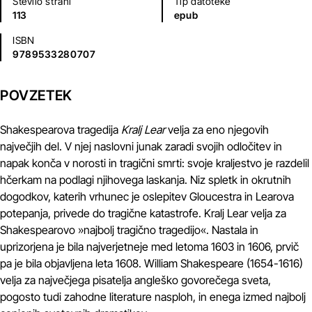
Število strani
Tip datoteke
113
epub
ISBN
9789533280707
POVZETEK
Shakespearova tragedija
Kralj Lear
velja za eno njegovih
največjih del. V njej naslovni junak zaradi svojih odločitev in
napak konča v norosti in tragični smrti: svoje kraljestvo je razdelil
hčerkam na podlagi njihovega laskanja. Niz spletk in okrutnih
dogodkov, katerih vrhunec je oslepitev Gloucestra in Learova
potepanja, privede do tragične katastrofe. Kralj Lear velja za
Shakespearovo »najbolj tragično tragedijo«. Nastala in
uprizorjena je bila najverjetneje med letoma 1603 in 1606, prvič
pa je bila objavljena leta 1608. William Shakespeare (1654-1616)
velja za največjega pisatelja angleško govorečega sveta,
pogosto tudi zahodne literature nasploh, in enega izmed najbolj