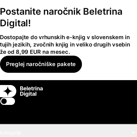
Postanite naročnik Beletrina
Digital!
Dostopajte do vrhunskih e-knjig v slovenskem in
tujih jezikih, zvočnih knjig in veliko drugih vsebin
že od 8,99 EUR na mesec.
Preglej naročniške pakete
Switch theme
Kategorije