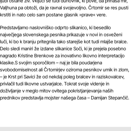
ljubi ostane živ. Vključi se tudi duhovnik, ki pove, da prinaša mir,
Valjhuna pa obtoži, da je ravnal svojevoljno. Črtomir se res pusti
krstiti in nato celo sam postane glasnik »prave« vere.
Predstavljamo naslovniško odprto slikanico, ki besedilo
največjega slovenskega pesnika prikazuje v novi in osveženi
luči, ki bo k branju pritegnila tako starejše kot tudi mlajše bralce.
Delo sledi maniri že izdane slikanice Soči, ki je prejela posebno
nagrado Kristine Brenkove za inovativno likovno interpretacijo
klasike.S svojim sporočilom – naj je bila poudarjena
svobodomiselnost ali Črtomirjev oziroma pesnikov umik in zlom,
– je Krst pri Savici že od nekdaj poleg bralcev in raziskovalcev,
privlačil tudi likovne ustvarjalce. Tokrat svoje videnje in
doživljanje v meglo mitov ovitega pokristjanjevanja naših
prednikov predstavlja mojster našega časa – Damijan Stepančič.