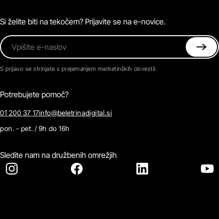
Magazin
Pogosta vprašanja
Kontaktirajte nas
Si želite biti na tekočem? Prijavite se na e-novice.
Vpišite e-naslov
S prijavo se strinjate s prejemanjem marketinških obvestil.
Potrebujete pomoč?
01 200 37 17
info@beletrinadigital.si
pon. - pet. / 9h do 16h
Sledite nam na družbenih omrežjih