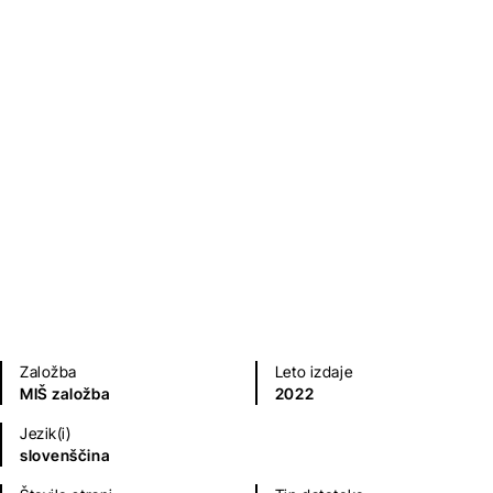
Krst pri Savici
France Prešeren
Poezija in dramatika
Otroška literatura
Mladinska literatura
Domača branja
Založba
Leto izdaje
MIŠ založba
2022
Jezik(i)
slovenščina