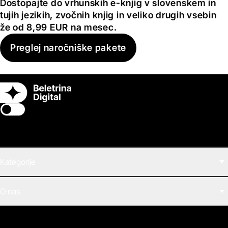
Dostopajte do vrhunskih e-knjig v slovenskem in
tujih jezikih, zvočnih knjig in veliko drugih vsebin
že od 8,99 EUR na mesec.
Preglej naročniške pakete
Switch theme
Kategorije
Filmi
O nas
E-knjige
Zvočne knjige
O Beletrini Digital
Podkasti
Naročnine