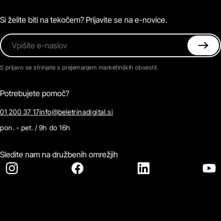
Magazin
Pogosta vprašanja
Kontaktirajte nas
Si želite biti na tekočem? Prijavite se na e-novice.
Vpišite e-naslov
S prijavo se strinjate s prejemanjem marketinških obvestil.
Potrebujete pomoč?
01 200 37 17
info@beletrinadigital.si
pon. - pet. / 9h do 16h
Sledite nam na družbenih omrežjih