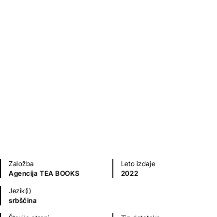
Među zidovima
Milica Janković
Kratke zgodbe in esejistika
Založba
Leto izdaje
Agencija TEA BOOKS
2022
Jezik(i)
srbščina