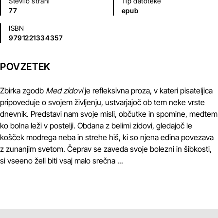
Število strani
Tip datoteke
77
epub
ISBN
9791221334357
POVZETEK
Zbirka zgodb
Med zidovi
je refleksivna proza, v kateri pisateljica
pripoveduje o svojem življenju, ustvarjajoč ob tem neke vrste
dnevnik. Predstavi nam svoje misli, občutke in spomine, medtem
ko bolna leži v postelji. Obdana z belimi zidovi, gledajoč le
košček modrega neba in strehe hiš, ki so njena edina povezava
z zunanjim svetom. Čeprav se zaveda svoje bolezni in šibkosti,
si vseeno želi biti vsaj malo srečna ...