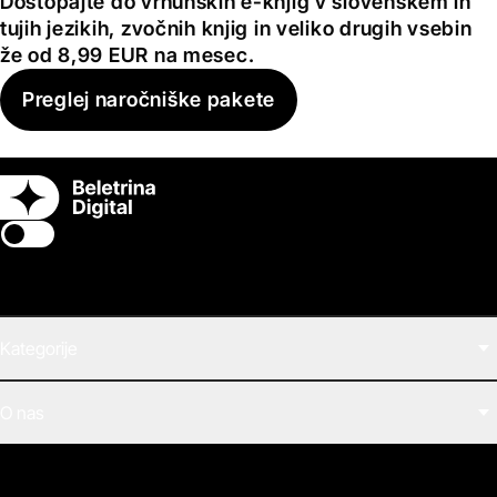
Dostopajte do vrhunskih e-knjig v slovenskem in
tujih jezikih, zvočnih knjig in veliko drugih vsebin
že od 8,99 EUR na mesec.
Preglej naročniške pakete
Switch theme
Kategorije
Filmi
O nas
E-knjige
Zvočne knjige
O Beletrini Digital
Podkasti
Naročnine