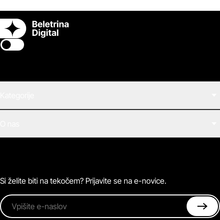
Switch theme
Kategorije
Filmi
O nas
E-knjige
Zvočne knjige
O Beletrini Digital
Podkasti
Naročnine
Magazin
Pogosta vprašanja
Kontaktirajte nas
Si želite biti na tekočem? Prijavite se na e-novice.
Vpišite e-naslov