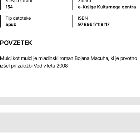
Število strani
Zbirka
154
e-Knjige Kulturnega centra
Tip datoteke
ISBN
epub
9789617118117
POVZETEK
Mulci kot mulci je mladinski roman Bojana Macuha, ki je prvotno
izšel pri založbi Ved v letu 2008