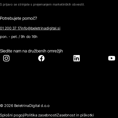
S prijavo se strinjate s prejemanjem marketinških obvestil.
Potrebujete pomoč?
01 200 37 17
info@beletrinadigital.si
pon. - pet. / 9h do 16h
Sledite nam na družbenih omrežjih
© 2026 BeletrinaDigital d.o.o
Splošni pogoji
Politika zasebnosti
Zasebnost in piškotki