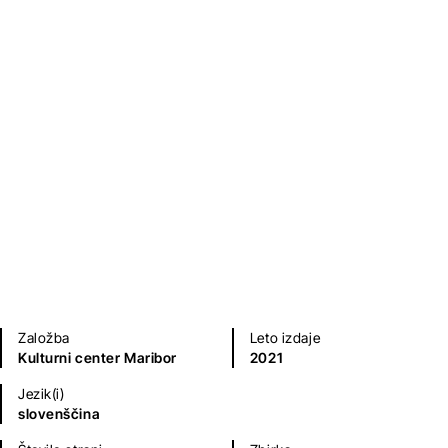
Mulci kot mulci
Bojan Macuh
Mladinska literatura
Založba
Leto izdaje
Kulturni center Maribor
2021
Jezik(i)
slovenščina