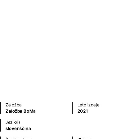
Uvod v sociologijo
Bojan Macuh
Humanistika in družboslovje
Založba
Leto izdaje
Založba BoMa
2021
Jezik(i)
slovenščina