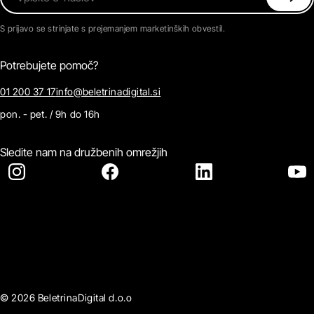
S prijavo se strinjate s prejemanjem marketinških obvestil.
Potrebujete pomoč?
01 200 37 17
info@beletrinadigital.si
pon. - pet. / 9h do 16h
Sledite nam na družbenih omrežjih
© 2026 BeletrinaDigital d.o.o