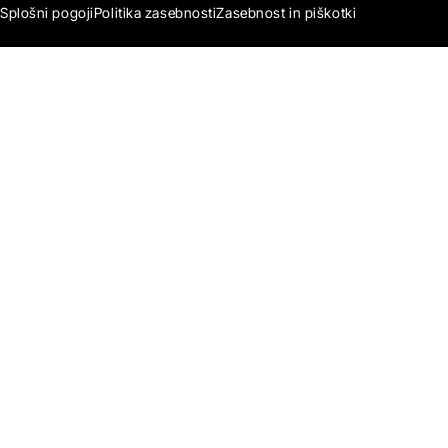
Splošni pogoji
Politika zasebnosti
Zasebnost in piškotki