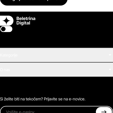
Switch theme
Kategorije
Filmi
O nas
E-knjige
Zvočne knjige
O Beletrini Digital
Podkasti
Naročnine
Magazin
Pogosta vprašanja
Kontaktirajte nas
Si želite biti na tekočem? Prijavite se na e-novice.
Vpišite e-naslov