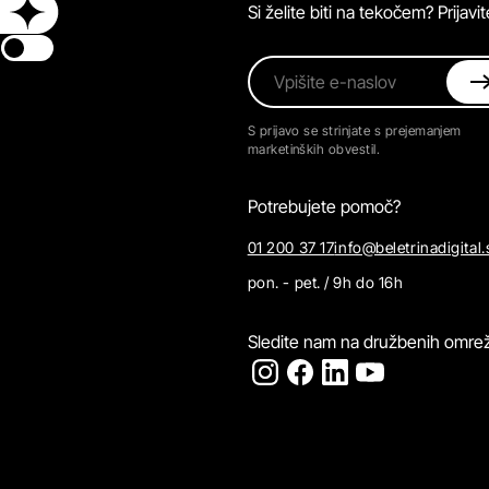
Si želite biti na tekočem? Prijav
Switch theme
Vpišite e-naslov
S prijavo se strinjate s prejemanjem
marketinških obvestil.
Potrebujete pomoč?
01 200 37 17
info@beletrinadigital.
pon. - pet. / 9h do 16h
Sledite nam na družbenih omrež