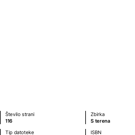
Založba
Leto izdaje
Založba UMco
2020
Jezik(i)
slovenščina
Število strani
Zbirka
116
S terena
Tip datoteke
ISBN