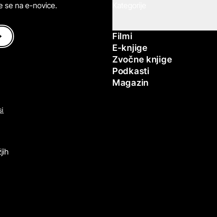
ite se na e-novice.
Kategorije
Filmi
E-knjige
Zvočne knjige
Podkasti
Magazin
si
jih