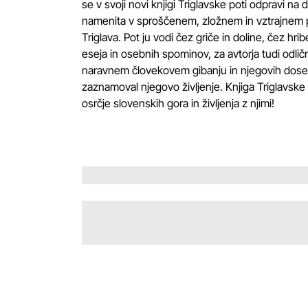
se v svoji novi knjigi Triglavske poti odpravi na 
namenita v sproščenem, zložnem in vztrajnem 
Triglava. Pot ju vodi čez griče in doline, čez h
eseja in osebnih spominov, za avtorja tudi odlič
naravnem človekovem gibanju in njegovih dosedan
zaznamoval njegovo življenje. Knjiga Triglavske po
osrčje slovenskih gora in življenja z njimi!