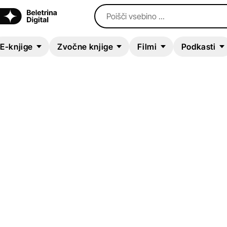
Poišči vsebino ...
E-knjige
Zvočne knjige
Filmi
Podkasti
E-KNJIGA
Na Triglav
Samo Rugelj
Kratke zgodbe in esejistika
Turistika in potopisi