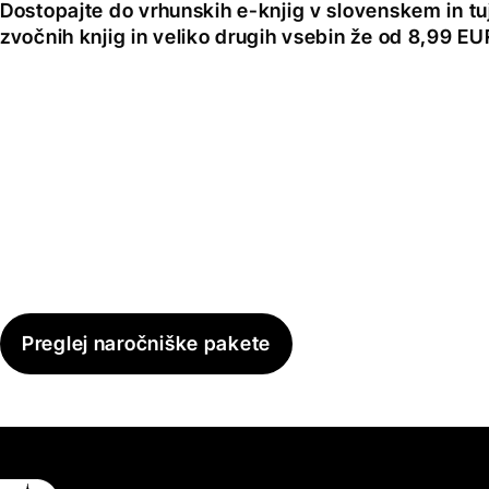
Dostopajte do vrhunskih e-knjig v slovenskem in tuji
zvočnih knjig in veliko drugih vsebin že od 8,99 E
Preglej naročniške pakete