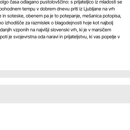
dolgo časa odlagano pustolovščino: s prijateljico iz mladosti se
pohodnem tempu v dobrem dnevu priti iz Ljubljane na vrh
ribe in soteske, obenem pa je to potepanje, mešanica potopisa,
no izhodišče za razmislek o blagodejnosti hoje kot najbolj
jih vzponih na najvišji slovenski vrh, ki je v marsičem
ti je svojevrstna oda naravi in prijateljstvu, ki vas popelje v