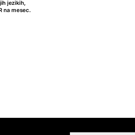
h jezikih,
UR na mesec.