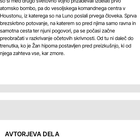
so si med drugo svetovno vojno prizadevali izdelati prvo
atomsko bombo, pa do vesoljskega komandnega centra v
Houstonu, iz katerega so na Luno poslali prvega človeka. Sprva
brezskrbno potovanje, na katerem so pred njima samo ravna in
samotna cesta ter njuni pogovori, pa se počasi začne
preobračati v razkrivanje očetovih skrivnosti. Od tu ni daleč do
trenutka, ko je Žan hipoma postavljen pred preizkušnjo, ki od
njega zahteva vse, kar zmore.
AVTORJEVA DELA