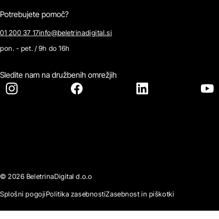
Potrebujete pomoč?
01 200 37 17
info@beletrinadigital.si
pon. - pet. / 9h do 16h
Sledite nam na družbenih omrežjih
© 2026 BeletrinaDigital d.o.o
Splošni pogoji
Politika zasebnosti
Zasebnost in piškotki