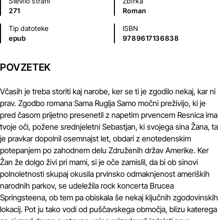
Število strani
Zbirka
271
Roman
Tip datoteke
ISBN
epub
9789617136838
POVZETEK
Včasih je treba storiti kaj narobe, ker se ti je zgodilo nekaj, kar ni
prav. Zgodbo romana Sama Ruglja Samo močni preživijo, ki je
pred časom prijetno presenetil z napetim prvencem Resnica ima
tvoje oči, požene srednjeletni Sebastjan, ki svojega sina Žana, ta
je pravkar dopolnil osemnajst let, obdari z enotedenskim
potepanjem po zahodnem delu Združenih držav Amerike. Ker
Žan že dolgo živi pri mami, si je oče zamislil, da bi ob sinovi
polnoletnosti skupaj okusila prvinsko odmaknjenost ameriških
narodnih parkov, se udeležila rock koncerta Brucea
Springsteena, ob tem pa obiskala še nekaj ključnih zgodovinskih
lokacij. Pot ju tako vodi od puščavskega območja, blizu katerega