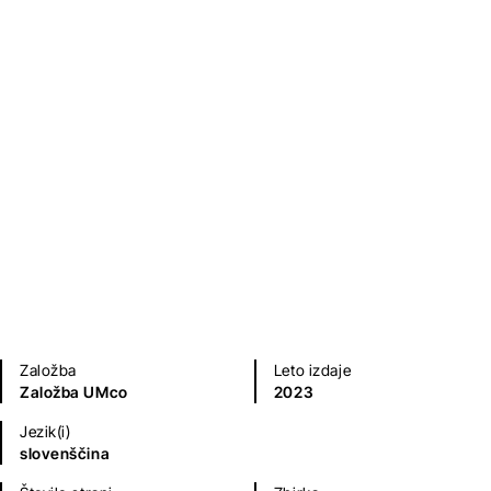
Samo močni preživijo
Samo Rugelj
Sodobni romani (20. in 21. st.)
Založba
Leto izdaje
Založba UMco
2023
Jezik(i)
slovenščina