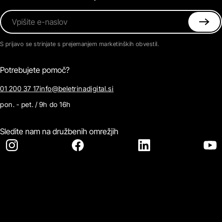
Vpišite e-naslov
S prijavo se strinjate s prejemanjem marketinških obvestil.
Potrebujete pomoč?
01 200 37 17
info@beletrinadigital.si
pon. - pet. / 9h do 16h
Sledite nam na družbenih omrežjih