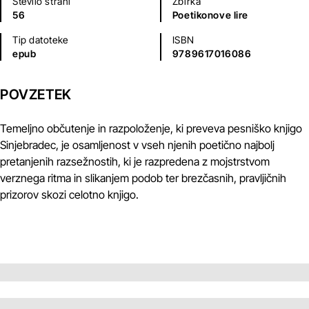
Število strani
Zbirka
56
Poetikonove lire
Tip datoteke
ISBN
epub
9789617016086
POVZETEK
Temeljno občutenje in razpoloženje, ki preveva pesniško knjigo
Sinjebradec, je osamljenost v vseh njenih poetično najbolj
pretanjenih razsežnostih, ki je razpredena z mojstrstvom
verznega ritma in slikanjem podob ter brezčasnih, pravljičnih
prizorov skozi celotno knjigo.