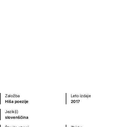
Sinjebradec
Bina Štampe Žmavc
Poezija in dramatika
Založba
Leto izdaje
Hiša poezije
2017
Jezik(i)
slovenščina