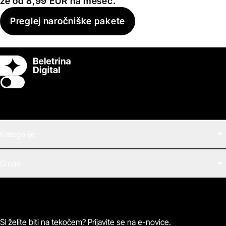
že od 8,99 EUR na mesec.
Preglej naročniške pakete
Switch theme
Kategorije
Filmi
O nas
E-knjige
Zvočne knjige
O Beletrini Digital
Podkasti
Naročnine
Magazin
Pogosta vprašanja
Kontaktirajte nas
Si želite biti na tekočem? Prijavite se na e-novice.