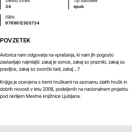
Število strani
Tip datoteke
34
epub
ISBN
9789612305734
POVZETEK
Avtorica nam odgovarja na vprašanja, ki nam jih pogosto
zastavljajo najmlajši: zakaj je sonce, zakaj so prazniki, zakaj so
pravljice, zakaj so zvončki beli, zakaj ...?
Knjiga je ocenjena s tremi hruškami na seznamu zlatih hrušk in
dobrih novosti v letu 2008, podeljenih na nacionalnem projektu
pod okriljem Mestne knjižnice Ljubljana.