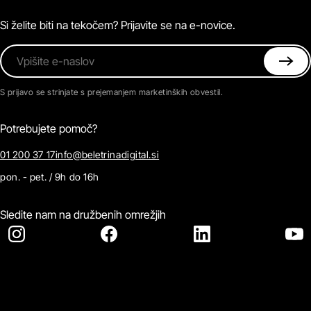
Pogosta vprašanja
Kontaktirajte nas
Si želite biti na tekočem? Prijavite se na e-novice.
Vpišite e-naslov
S prijavo se strinjate s prejemanjem marketinških obvestil.
Potrebujete pomoč?
01 200 37 17
info@beletrinadigital.si
pon. - pet. / 9h do 16h
Sledite nam na družbenih omrežjih