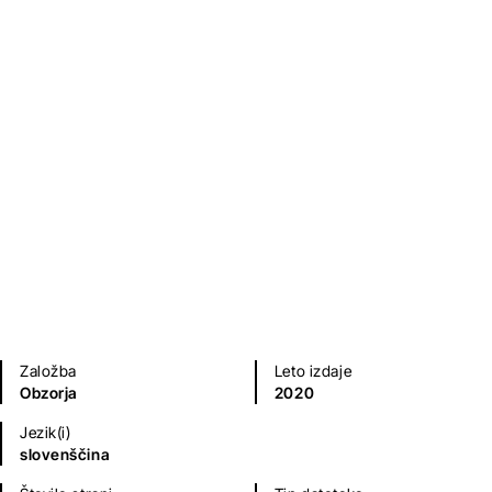
Bina Štampe Žmavc
Otroška literatura
Založba
Leto izdaje
Obzorja
2020
Jezik(i)
slovenščina