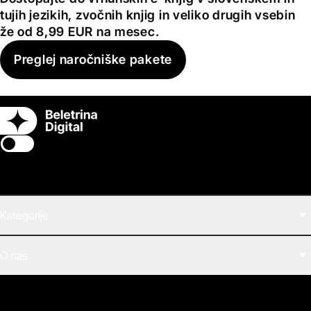
tujih jezikih, zvočnih knjig in veliko drugih vsebin
že od 8,99 EUR na mesec.
Preglej naročniške pakete
Switch theme
Kategorije
Filmi
O nas
E-knjige
Zvočne knjige
O Beletrini Digital
Podkasti
Naročnine
Magazin