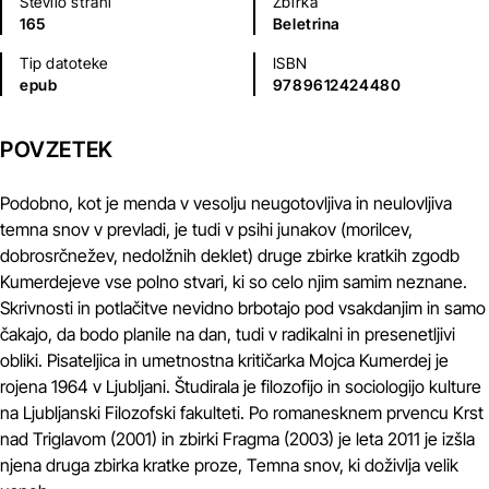
Število strani
Zbirka
165
Beletrina
Tip datoteke
ISBN
epub
9789612424480
POVZETEK
Podobno, kot je menda v vesolju neugotovljiva in neulovljiva
temna snov v prevladi, je tudi v psihi junakov (morilcev,
dobrosrčnežev, nedolžnih deklet) druge zbirke kratkih zgodb
Kumerdejeve vse polno stvari, ki so celo njim samim neznane.
Skrivnosti in potlačitve nevidno brbotajo pod vsakdanjim in samo
čakajo, da bodo planile na dan, tudi v radikalni in presenetljivi
obliki. Pisateljica in umetnostna kritičarka Mojca Kumerdej je
rojena 1964 v Ljubljani. Študirala je filozofijo in sociologijo kulture
na Ljubljanski Filozofski fakulteti. Po romanesknem prvencu Krst
nad Triglavom (2001) in zbirki Fragma (2003) je leta 2011 je izšla
njena druga zbirka kratke proze, Temna snov, ki doživlja velik