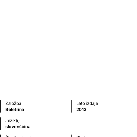
Temna snov
Mojca Kumerdej
Kratke zgodbe in esejistika
Založba
Leto izdaje
Beletrina
2013
Jezik(i)
slovenščina