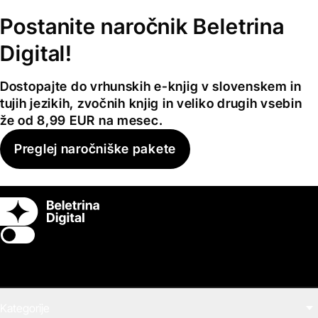
Postanite naročnik Beletrina
Digital!
Dostopajte do vrhunskih e-knjig v slovenskem in
tujih jezikih, zvočnih knjig in veliko drugih vsebin
že od 8,99 EUR na mesec.
Preglej naročniške pakete
Switch theme
Kategorije