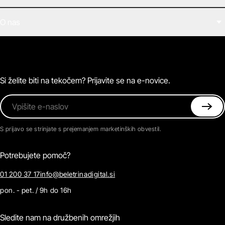
Filmi
O nas
E-knjige
Zvočne knjige
O Beletrini Digital
Podkasti
Naročnine
Magazin
Pogosta vprašanja
Kontaktirajte nas
Si želite biti na tekočem? Prijavite se na e-novice.
Vpišite e-naslov
S prijavo se strinjate s prejemanjem marketinških obvestil.
Potrebujete pomoč?
01 200 37 17
info@beletrinadigital.si
pon. - pet. / 9h do 16h
Sledite nam na družbenih omrežjih