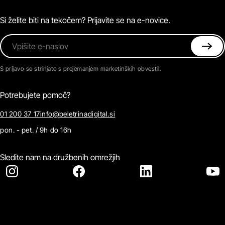
Magazin
Pogosta vprašanja
Kontaktirajte nas
Si želite biti na tekočem? Prijavite se na e-novice.
Vpišite e-naslov
S prijavo se strinjate s prejemanjem marketinških obvestil.
Potrebujete pomoč?
01 200 37 17
info@beletrinadigital.si
pon. - pet. / 9h do 16h
Sledite nam na družbenih omrežjih