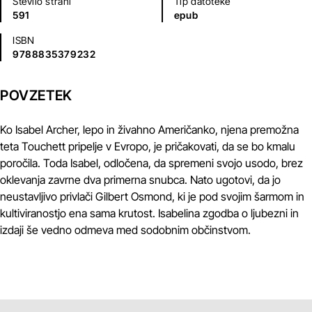
Število strani
Tip datoteke
591
epub
ISBN
9788835379232
POVZETEK
Ko Isabel Archer, lepo in živahno Američanko, njena premožna
teta Touchett pripelje v Evropo, je pričakovati, da se bo kmalu
poročila. Toda Isabel, odločena, da spremeni svojo usodo, brez
oklevanja zavrne dva primerna snubca. Nato ugotovi, da jo
neustavljivo privlači Gilbert Osmond, ki je pod svojim šarmom in
kultiviranostjo ena sama krutost. Isabelina zgodba o ljubezni in
izdaji še vedno odmeva med sodobnim občinstvom.