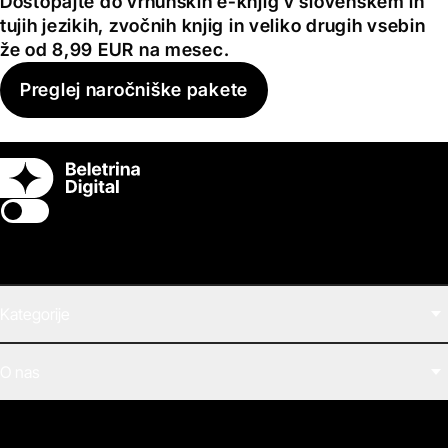
Dostopajte do vrhunskih e-knjig v slovenskem in
tujih jezikih, zvočnih knjig in veliko drugih vsebin
že od 8,99 EUR na mesec.
Preglej naročniške pakete
Switch theme
Kategorije
Filmi
O nas
E-knjige
Zvočne knjige
O Beletrini Digital
Podkasti
Naročnine