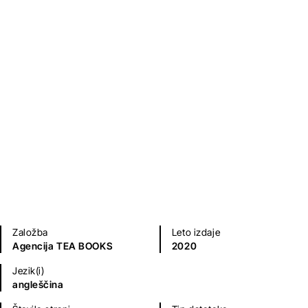
The Portrait of a Lady
Henry James
Klasični romani (do 20.st.)
Založba
Leto izdaje
Agencija TEA BOOKS
2020
Jezik(i)
angleščina