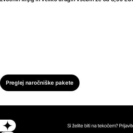
Preglej naročniške pakete
Si želite biti na tekočem? Prijav