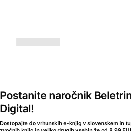
Postanite naročnik Beletri
Digital!
Dostopajte do vrhunskih e-knjig v slovenskem in tuji
zvočnih knjig in veliko drugih vsebin že od 8,99 E