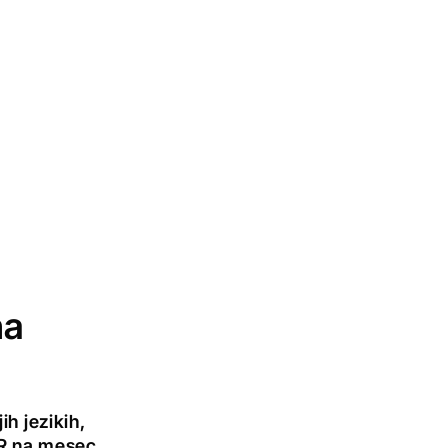
na
h jezikih,
UR na mesec.