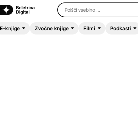
Poišči vsebino ...
E-knjige
Zvočne knjige
Filmi
Podkasti
E-KNJIGA
Vitezi in Čarovniki
(3):Vladavina indig
otrok
Bojan Ekselenski