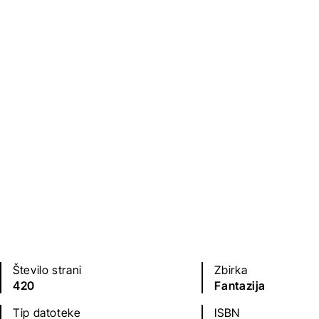
Fantazijski in ZF romani
Založba
Leto izdaje
Bojan Ekselenski
2020
Jezik(i)
slovenščina
Število strani
Zbirka
420
Fantazija
Tip datoteke
ISBN