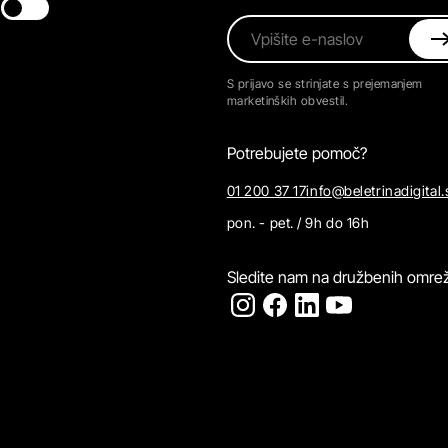
Switch theme
Vpišite e-naslov
S prijavo se strinjate s prejemanjem
marketinških obvestil.
Potrebujete pomoč?
01 200 37 17
info@beletrinadigital.
pon. - pet. / 9h do 16h
Sledite nam na družbenih omrež