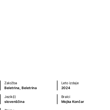
Nevidna ženska in druge
zgodbe
Slavenka Drakulić
,
Slavenka Drakulić
Kratke zgodbe in esejistika
Na voljo tudi kot
e-knjiga
.
Založba
Leto izdaje
Beletrina,
Beletrina
2024
Jezik(i)
Bralci
slovenščina
Mojka Končar