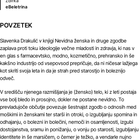
Zbirka
eBeletrina
POVZETEK
Slavenka Drakulić v knjigi Nevidna ženska in druge zgodbe
zaplava proti toku ideologije večne mladosti in zdravja, ki nas v
en glas s farmacevtsko, modno, kozmetično, prehransko in še
kakšno industrijo od vsepovsod prepričuje, da ni ničesar lažjega
kot skriti svoja leta in da je strah pred starostjo in boleznijo
odveč.
V središču njenega razmišljanja je (žensko) telo, ki z leti postaja
vse bolj bledo in prosojno, dokler ne postane nevidno. To
prevladujoče občutje povezuje šestnajst zgodb o odnosih med
moškimi in ženskami ter starši in otroki, o izgubljanju spomina in
odhajanju, o bolezni in bolečini, nemoči in osamljenosti, izgubi
dostojanstva, sramu in ponižanju, o vonju po starosti, izgubljanju
identitete in še marsičem, o čemer je težko, a vendarle nujno