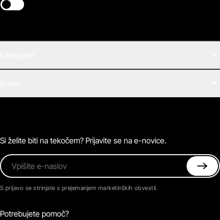
Switch theme
Kategorije
Filmi
O nas
E-knjige
Zvočne knjige
O Beletrini Digital
Podkasti
Naročnine
Magazin
Pogosta vprašanja
Kontaktirajte nas
Si želite biti na tekočem? Prijavite se na e-novice.
Vpišite e-naslov
S prijavo se strinjate s prejemanjem marketinških obvestil.
Potrebujete pomoč?