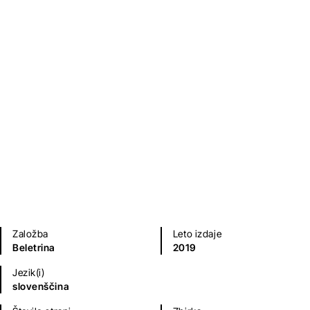
Behemot
Jernej Županič
Sodobni romani (20. in 21. st.)
Založba
Leto izdaje
Beletrina
2019
Jezik(i)
slovenščina