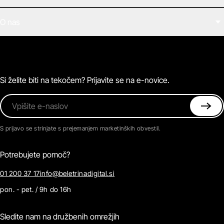
Filmi
O nas
E-knjige
Zvočne knjige
O Beletrini Digital
Podkasti
Naročnine
Magazin
Pogosta vprašanja
Kontaktirajte nas
Si želite biti na tekočem? Prijavite se na e-novice.
Vpišite e-naslov
S prijavo se strinjate s prejemanjem marketinških obvestil.
Potrebujete pomoč?
01 200 37 17
info@beletrinadigital.si
pon. - pet. / 9h do 16h
Sledite nam na družbenih omrežjih