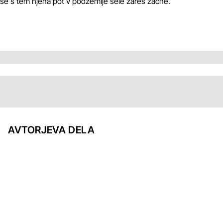
se s tem njena pot v podzemlje šele zares začne.
AVTORJEVA DELA