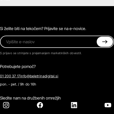
E-knjige
Zvočne knjige
O Beletrini Digital
Podkasti
Naročnine
Magazin
Pogosta vprašanja
Kontaktirajte nas
Si želite biti na tekočem? Prijavite se na e-novice.
Vpišite e-naslov
S prijavo se strinjate s prejemanjem marketinških obvestil.
Potrebujete pomoč?
01 200 37 17
info@beletrinadigital.si
pon. - pet. / 9h do 16h
Sledite nam na družbenih omrežjih