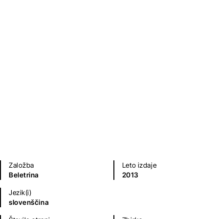
Džehenem
Čater Dušan
,
Dušan Čater
Kratke zgodbe in esejistika
Založba
Leto izdaje
Beletrina
2013
Jezik(i)
slovenščina