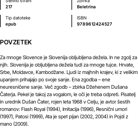
Število strani
Zbirka
217
Beletrina
Tip datoteke
ISBN
epub
9789612424527
POVZETEK
Za mnoge Slovence je Slovenija obljubljena dežela. In ne zgolj za
njih. Slovenija je obljubljena dežela tudi za mnoge tujce. Hrvate,
Srbe, Moldavce, Kambodžane. Ljudi iz majhnih krajev, ki z velikim
upanjem prihajajo po svoje sanje. Ena zgodba – ene
neuresničene sanje. Več zgodb – zbirka Džehenem Dušana
Čaterja. Pekel je takoj za vogalom, le oči je treba odpreti. Pisatelj
in urednik Dušan Čater, rojen leta 1968 v Celju, je avtor šestih
romanov: Flash Royal (1994), Imitacija (1996), Resnični umori
(1997), Patosi (1999), Ata je spet pijan (2002, 2004) in Pojdi z
mano (2009).