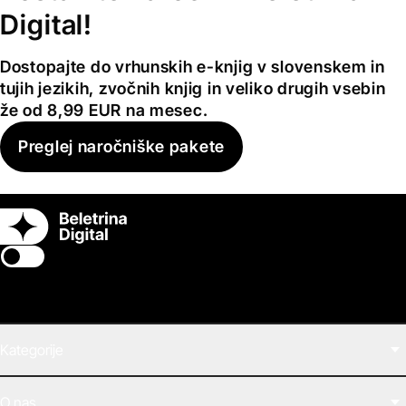
Digital!
Dostopajte do vrhunskih e-knjig v slovenskem in
tujih jezikih, zvočnih knjig in veliko drugih vsebin
že od 8,99 EUR na mesec.
Preglej naročniške pakete
Switch theme
Kategorije
Filmi
O nas