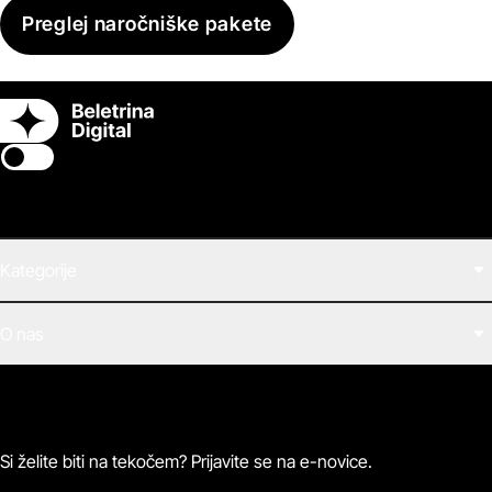
Preglej naročniške pakete
Switch theme
Kategorije
Filmi
O nas
E-knjige
Zvočne knjige
O Beletrini Digital
Podkasti
Naročnine
Magazin
Pogosta vprašanja
Kontaktirajte nas
Si želite biti na tekočem? Prijavite se na e-novice.