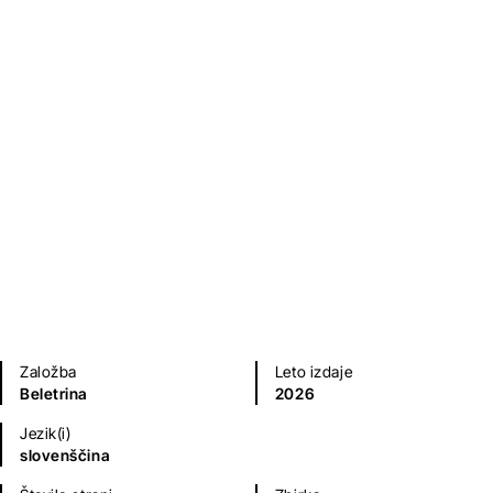
Na poti s Perotom Lovšinom
Dušan Čater
Biografije in spomini
Založba
Leto izdaje
Beletrina
2026
Jezik(i)
slovenščina