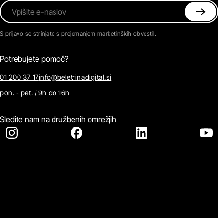
Vpišite e-naslov
S prijavo se strinjate s prejemanjem marketinških obvestil.
Potrebujete pomoč?
01 200 37 17
info@beletrinadigital.si
pon. - pet. / 9h do 16h
Sledite nam na družbenih omrežjih