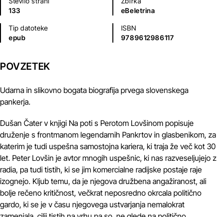
Število strani
Zbirka
133
eBeletrina
Tip datoteke
ISBN
epub
9789612986117
POVZETEK
Udarna in slikovno bogata biografija prvega slovenskega
pankerja.
Dušan Čater v knjigi Na poti s Perotom Lovšinom popisuje
druženje s frontmanom legendarnih Pankrtov in glasbenikom, za
katerim je tudi uspešna samostojna kariera, ki traja že več kot 30
let. Peter Lovšin je avtor mnogih uspešnic, ki nas razveseljujejo z
radia, pa tudi tistih, ki se jim komercialne radijske postaje raje
izognejo. Kljub temu, da je njegova družbena angažiranost, ali
bolje rečeno kritičnost, večkrat neposredno okrcala politično
gardo, ki se je v času njegovega ustvarjanja nemalokrat
zamenjala, cilji tistih na vrhu pa so, ne glede na politično