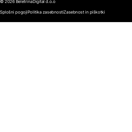
© 2026 BeletrinaDigital d.o.o
Splošni pogoji
Politika zasebnosti
Zasebnost in piškotki