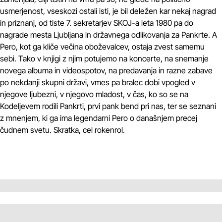
usmerjenost, vseskozi ostali isti, je bil deležen kar nekaj nagrad
in priznanj, od tiste 7. sekretarjev SKOJ-a leta 1980 pa do
nagrade mesta Ljubljana in državnega odlikovanja za Pankrte. A
Pero, kot ga kliče večina oboževalcev, ostaja zvest samemu
sebi. Tako v knjigi z njim potujemo na koncerte, na snemanje
novega albuma in videospotov, na predavanja in razne zabave
po nekdanji skupni državi, vmes pa bralec dobi vpogled v
njegove ljubezni, v njegovo mladost, v čas, ko so se na
Kodeljevem rodili Pankrti, prvi pank bend pri nas, ter se seznani
z mnenjem, ki ga ima legendarni Pero o današnjem precej
čudnem svetu. Skratka, cel rokenrol.