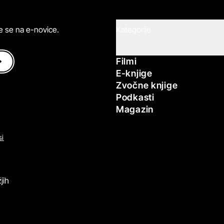
ite se na e-novice.
Kategorije
Filmi
E-knjige
Zvočne knjige
Podkasti
Magazin
si
jih