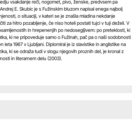
redju vsakdanje reči, nogomet, pivo, ženske, predvsem pa
. Andrej E. Skubic je s Fužinskim bluzom napisal enega najbolj
nosti, o situaciji, v kateri se je znašla mladina nekdanje
 za hitro pozabljenje, če niso hoteli postati tujci v tuji deželi. V
osamljenostih in hrepenenjih po nedosegljivem: po preteklosti, ki
skratka, ki ne pripoveduje samo o Fužinah, pač pa o naši sodobnosti
eta 1967 v Ljubljani. Diplomiral je iz slavistike in anglistike na
jezika, ki se odraža tudi v slogu njegovih proznih del, je kronal z
nosti in literarnem delu (2003).