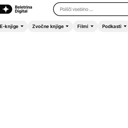
Poišči vsebino ...
E-knjige
Zvočne knjige
Filmi
Podkasti
E-KNJIGA
Fužinski bluz
Andrej E. Skubic
Sodobni romani (20. in 21. st.)