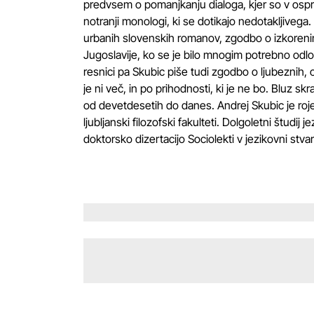
predvsem o pomanjkanju dialoga, kjer so v osp
notranji monologi, ki se dotikajo nedotakljivega
urbanih slovenskih romanov, zgodbo o izkoreninje
Jugoslavije, ko se je bilo mnogim potrebno odločiti
resnici pa Skubic piše tudi zgodbo o ljubeznih, 
je ni več, in po prihodnosti, ki je ne bo. Bluz 
od devetdesetih do danes. Andrej Skubic je rojen l
ljubljanski filozofski fakulteti. Dolgoletni študij 
doktorsko dizertacijo Sociolekti v jezikovni stvar