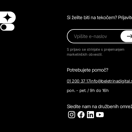
Si želite biti na tekočem? Prijav
Switch theme
Vpišite e-naslov
S prijavo se strinjate s prejemanjem
marketinških obvestil.
Potrebujete pomoč?
01 200 37 17
info@beletrinadigital.
pon. - pet. / 9h do 16h
Sledite nam na družbenih omrež