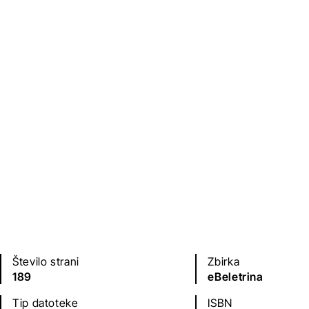
Založba
Leto izdaje
Beletrina
2017
Jezik(i)
slovenščina
Število strani
Zbirka
189
eBeletrina
Tip datoteke
ISBN