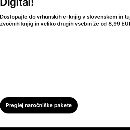
Digital!
Dostopajte do vrhunskih e-knjig v slovenskem in tuji
zvočnih knjig in veliko drugih vsebin že od 8,99 E
Preglej naročniške pakete