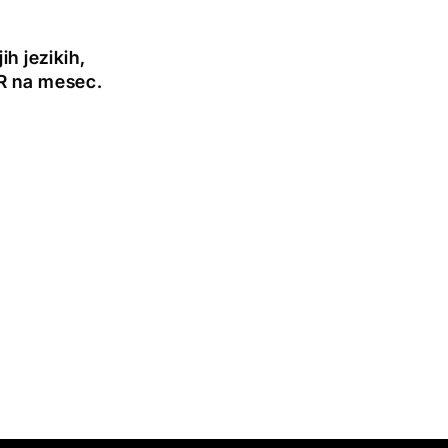
h jezikih,
UR na mesec.