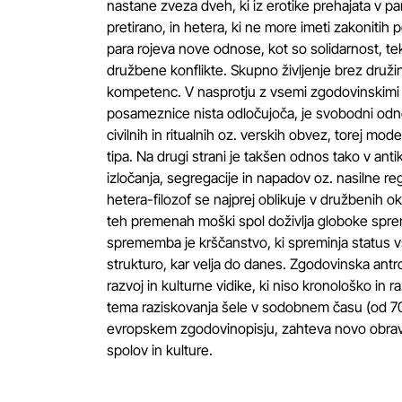
nastane zveza dveh, ki iz erotike prehajata v par
pretirano, in hetera, ki ne more imeti zakoniti
para rojeva nove odnose, kot so solidarnost, tek
družbene konflikte. Skupno življenje brez druži
kompetenc. V nasprotju z vsemi zgodovinskimi ob
posameznice nista odločujoča, je svobodni odnos
civilnih in ritualnih oz. verskih obvez, torej
tipa. Na drugi strani je takšen odnos tako v ant
izločanja, segregacije in napadov oz. nasilne re
hetera-filozof se najprej oblikuje v družbenih o
teh premenah moški spol doživlja globoke spre
sprememba je krščanstvo, ki spreminja status v
strukturo, kar velja do danes. Zgodovinska antr
razvoj in kulturne vidike, ki niso kronološko in 
tema raziskovanja šele v sodobnem času (od 70. 
evropskem zgodovinopisju, zahteva novo obrav
spolov in kulture.