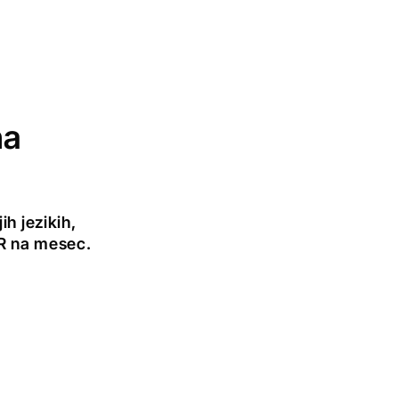
na
h jezikih,
UR na mesec.