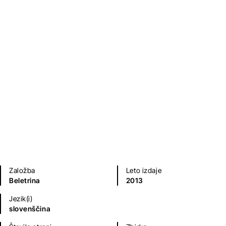
Jesenske noči
Ivan Cankar
Kratke zgodbe in esejistika
Založba
Leto izdaje
Beletrina
2013
Jezik(i)
slovenščina