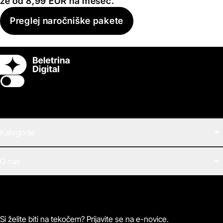
že od 8,99 EUR na mesec.
Preglej naročniške pakete
Switch theme
Kategorije
Filmi
O nas
E-knjige
Zvočne knjige
O Beletrini Digital
Podkasti
Naročnine
Magazin
Pogosta vprašanja
Kontaktirajte nas
Si želite biti na tekočem? Prijavite se na e-novice.