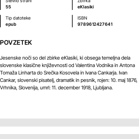
Število strani
Zbirka
55
eKlasiki
Tip datoteke
ISBN
epub
9789612427641
POVZETEK
Jesenske noči so del zbirke eKlasiki, ki obsega temeljna dela
slovenske klasične književnosti od Valentina Vodnika in Antona
Tomaža Linharta do Srečka Kosovela in Ivana Cankarja. Ivan
Cankar, slovenski pisatelj, dramatik in pesnik, rojen: 10. maj 1876,
Vrhnika, Slovenija, umrl: 11. december 1918, Ljubljana.