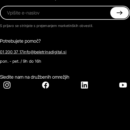
Vpišite e-naslov
S prijavo se strinjate s prejemanjem marketinških obvestil.
Potrebujete pomoč?
01 200 37 17
info@beletrinadigital.si
pon. - pet. / 9h do 16h
Sledite nam na družbenih omrežjih