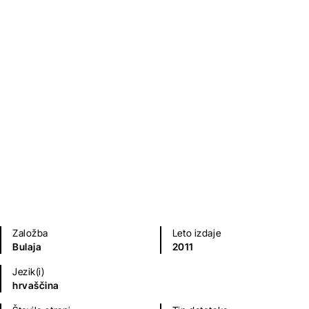
Dragutin Domjanić
Poezija in dramatika
Založba
Leto izdaje
Bulaja
2011
Jezik(i)
hrvaščina