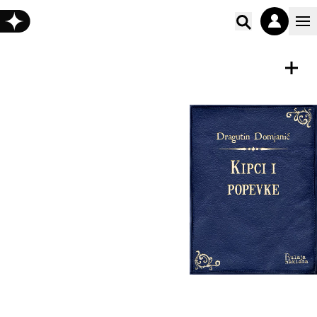
Poišči vs
E-KNJIGA
Shrani
Kipci i popevke