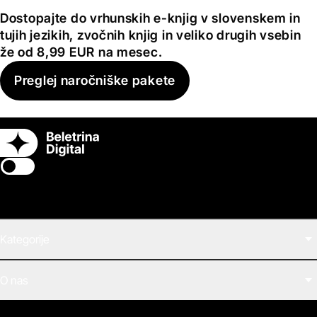
Dostopajte do vrhunskih e-knjig v slovenskem in
tujih jezikih, zvočnih knjig in veliko drugih vsebin
že od 8,99 EUR na mesec.
Preglej naročniške pakete
Switch theme
Kategorije
Filmi
O nas
E-knjige
Zvočne knjige
O Beletrini Digital