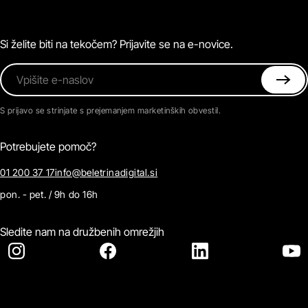
Podkasti
Naročnine
Magazin
Pogosta vprašanja
Kontaktirajte nas
Si želite biti na tekočem? Prijavite se na e-novice.
Vpišite e-naslov
S prijavo se strinjate s prejemanjem marketinških obvestil.
Potrebujete pomoč?
01 200 37 17
info@beletrinadigital.si
pon. - pet. / 9h do 16h
Sledite nam na družbenih omrežjih