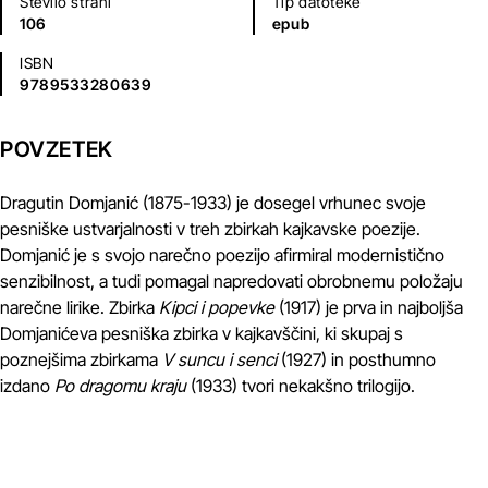
Število strani
Tip datoteke
106
epub
ISBN
9789533280639
POVZETEK
Dragutin Domjanić (1875-1933) je dosegel vrhunec svoje
pesniške ustvarjalnosti v treh zbirkah kajkavske poezije.
Domjanić je s svojo narečno poezijo afirmiral modernistično
senzibilnost, a tudi pomagal napredovati obrobnemu položaju
narečne lirike. Zbirka
Kipci i popevke
(1917) je prva in najboljša
Domjanićeva pesniška zbirka v kajkavščini, ki skupaj s
poznejšima zbirkama
V suncu i senci
(1927) in posthumno
izdano
Po dragomu kraju
(1933) tvori nekakšno trilogijo.