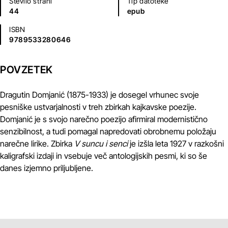
Število strani
Tip datoteke
44
epub
ISBN
9789533280646
POVZETEK
Dragutin Domjanić (1875-1933) je dosegel vrhunec svoje
pesniške ustvarjalnosti v treh zbirkah kajkavske poezije.
Domjanić je s svojo narečno poezijo afirmiral modernistično
senzibilnost, a tudi pomagal napredovati obrobnemu položaju
narečne lirike. Zbirka
V suncu i senci
je izšla leta 1927 v razkošni
kaligrafski izdaji in vsebuje več antologijskih pesmi, ki so še
danes izjemno priljubljene.