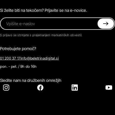
Magazin
Pogosta vprašanja
Kontaktirajte nas
Si želite biti na tekočem? Prijavite se na e-novice.
Vpišite e-naslov
S prijavo se strinjate s prejemanjem marketinških obvestil.
Potrebujete pomoč?
01 200 37 17
info@beletrinadigital.si
pon. - pet. / 9h do 16h
Sledite nam na družbenih omrežjih