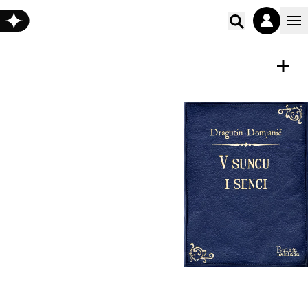
Poišči vs
E-KNJIGA
Shrani
V suncu i senci