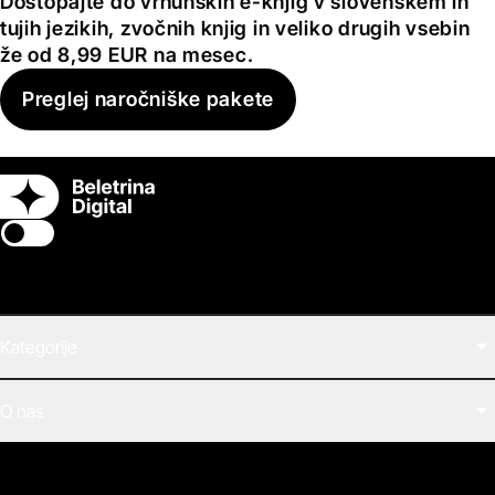
Dostopajte do vrhunskih e-knjig v slovenskem in
tujih jezikih, zvočnih knjig in veliko drugih vsebin
že od 8,99 EUR na mesec.
Preglej naročniške pakete
Switch theme
Kategorije
Filmi
O nas
E-knjige
Zvočne knjige
O Beletrini Digital
Podkasti
Naročnine