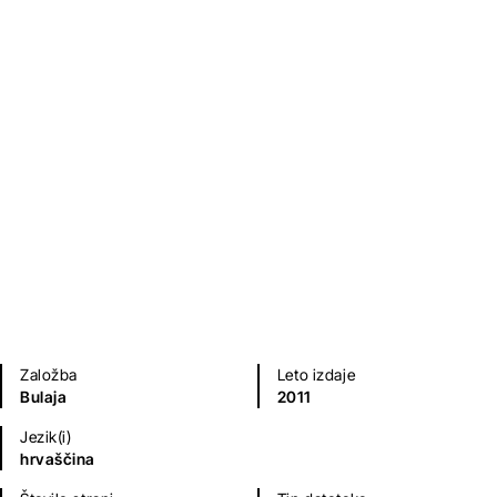
Dragutin Domjanić
Poezija in dramatika
Založba
Leto izdaje
Bulaja
2011
Jezik(i)
hrvaščina