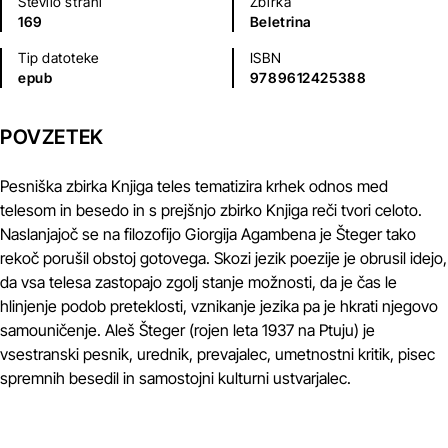
Število strani
Zbirka
169
Beletrina
Tip datoteke
ISBN
epub
9789612425388
POVZETEK
Pesniška zbirka Knjiga teles tematizira krhek odnos med
telesom in besedo in s prejšnjo zbirko Knjiga reči tvori celoto.
Naslanjajoč se na filozofijo Giorgija Agambena je Šteger tako
rekoč porušil obstoj gotovega. Skozi jezik poezije je obrusil idejo,
da vsa telesa zastopajo zgolj stanje možnosti, da je čas le
hlinjenje podob preteklosti, vznikanje jezika pa je hkrati njegovo
samouničenje. Aleš Šteger (rojen leta 1937 na Ptuju) je
vsestranski pesnik, urednik, prevajalec, umetnostni kritik, pisec
spremnih besedil in samostojni kulturni ustvarjalec.