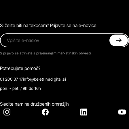
Zvočne knjige
O Beletrini Digital
Podkasti
Naročnine
Magazin
Pogosta vprašanja
Kontaktirajte nas
Si želite biti na tekočem? Prijavite se na e-novice.
Vpišite e-naslov
S prijavo se strinjate s prejemanjem marketinških obvestil.
Potrebujete pomoč?
01 200 37 17
info@beletrinadigital.si
pon. - pet. / 9h do 16h
Sledite nam na družbenih omrežjih