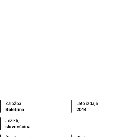
Knjiga teles
Aleš Šteger
Poezija in dramatika
Založba
Leto izdaje
Beletrina
2014
Jezik(i)
slovenščina