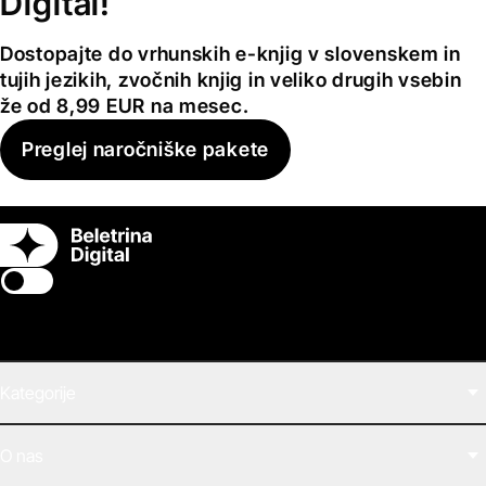
Digital!
Dostopajte do vrhunskih e-knjig v slovenskem in
tujih jezikih, zvočnih knjig in veliko drugih vsebin
že od 8,99 EUR na mesec.
Preglej naročniške pakete
Switch theme
Kategorije
Filmi
O nas
E-knjige