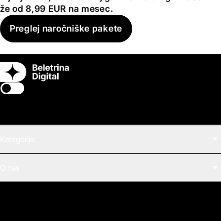
že od 8,99 EUR na mesec.
Preglej naročniške pakete
Switch theme
Kategorije
Filmi
O nas
E-knjige
Zvočne knjige
O Beletrini Digital
Podkasti
Naročnine
Magazin
Pogosta vprašanja