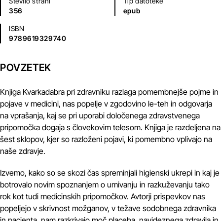
Število strani
Tip datoteke
356
epub
ISBN
9789619329740
POVZETEK
Knjiga Kvarkadabra pri zdravniku razlaga pomembnejše pojme in
pojave v medicini, nas popelje v zgodovino le-teh in odgovarja
na vprašanja, kaj se pri uporabi določenega zdravstvenega
pripomočka dogaja s človekovim telesom. Knjiga je razdeljena na
šest sklopov, kjer so razloženi pojavi, ki pomembno vplivajo na
naše zdravje.
Izvemo, kako so se skozi čas spreminjali higienski ukrepi in kaj je
botrovalo novim spoznanjem o umivanju in razkuževanju tako
rok kot tudi medicinskih pripomočkov. Avtorji prispevkov nas
popeljejo v skrivnost možganov, v težave sodobnega zdravnika
in pacienta, nam razkrivajo moč placeba, navideznega zdravila in