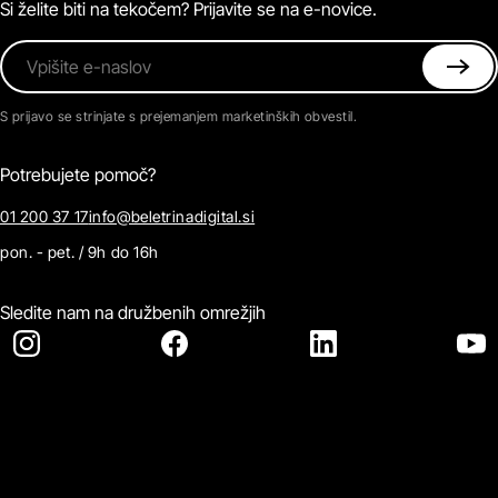
Kontaktirajte nas
Si želite biti na tekočem? Prijavite se na e-novice.
Vpišite e-naslov
S prijavo se strinjate s prejemanjem marketinških obvestil.
Potrebujete pomoč?
01 200 37 17
info@beletrinadigital.si
pon. - pet. / 9h do 16h
Sledite nam na družbenih omrežjih