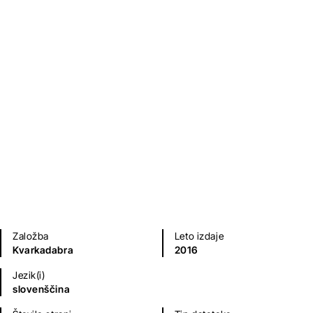
Kvarkadabra pri zdravniku
Jure Derganc
,
Helena Lenasi
,
Sašo Dolenc
, …
Kratke zgodbe in esejistika
Priročniki
Humanistika in družboslovje
Naravoslovje, tehnika, matematika
Leksikoni, enciklopedije, slovarji
Založba
Leto izdaje
Kvarkadabra
2016
Jezik(i)
slovenščina