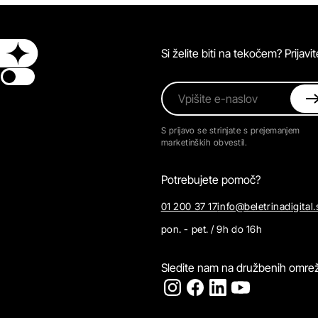
Si želite biti na tekočem? Prijav
Switch theme
Vpišite e-naslov
S prijavo se strinjate s prejemanjem
marketinških obvestil.
Potrebujete pomoč?
01 200 37 17
info@beletrinadigital.
pon. - pet. / 9h do 16h
Sledite nam na družbenih omrež