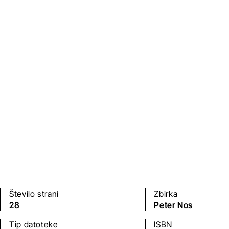
Na voljo tudi kot
zvočna knjiga
.
Založba
Leto izdaje
Založba Suhodolčan
2020
Jezik(i)
slovenščina
Število strani
Zbirka
28
Peter Nos
Tip datoteke
ISBN