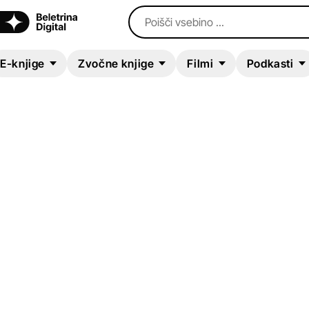
Poišči vsebino ...
E-knjige
Zvočne knjige
Filmi
Podkasti
E-KNJIGA
Peter Nos in vesele
počitnice
Primož Suhodolčan
Otroška literatura