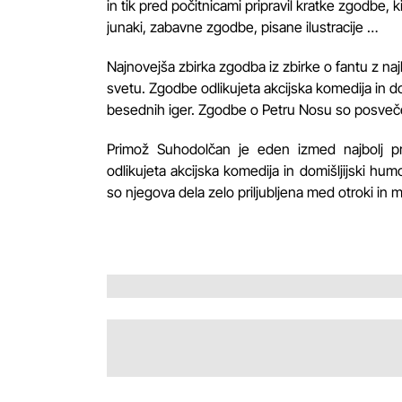
in tik pred počitnicami pripravil kratke zgodbe, 
junaki, zabavne zgodbe, pisane ilustracije …
Najnovejša zbirka zgodba iz zbirke o fantu z na
svetu. Zgodbe odlikujeta akcijska komedija in dom
besednih iger. Zgodbe o Petru Nosu so posveč
Primož Suhodolčan je eden izmed najbolj pril
odlikujeta akcijska komedija in domišljijski hum
so njegova dela zelo priljubljena med otroki in ml