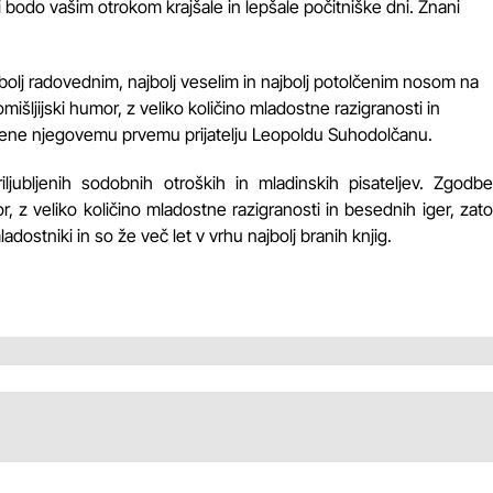
ki bodo vašim otrokom krajšale in lepšale počitniške dni. Znani
jbolj radovednim, najbolj veselim in najbolj potolčenim nosom na
išljijski humor, z veliko količino mladostne razigranosti in
ene njegovemu prvemu prijatelju Leopoldu Suhodolčanu.
jubljenih sodobnih otroških in mladinskih pisateljev. Zgodbe
or, z veliko količino mladostne razigranosti in besednih iger, zato
adostniki in so že več let v vrhu najbolj branih knjig.