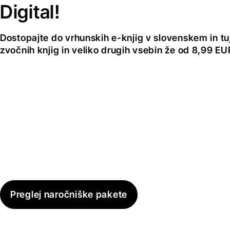
Digital!
Dostopajte do vrhunskih e-knjig v slovenskem in tuji
zvočnih knjig in veliko drugih vsebin že od 8,99 E
Preglej naročniške pakete