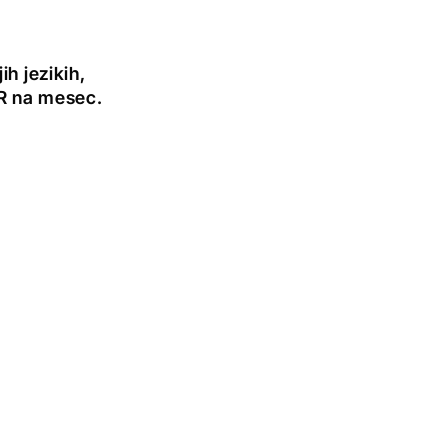
h jezikih,
UR na mesec.