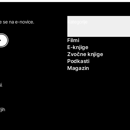
ite se na e-novice.
Kategorije
Filmi
E-knjige
Zvočne knjige
Podkasti
Magazin
si
jih