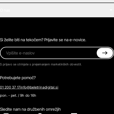
Filmi
O nas
E-knjige
Zvočne knjige
O Beletrini Digital
Podkasti
Naročnine
Magazin
Pogosta vprašanja
Kontaktirajte nas
Si želite biti na tekočem? Prijavite se na e-novice.
Vpišite e-naslov
S prijavo se strinjate s prejemanjem marketinških obvestil.
Potrebujete pomoč?
01 200 37 17
info@beletrinadigital.si
pon. - pet. / 9h do 16h
Sledite nam na družbenih omrežjih