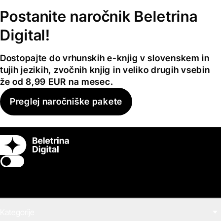
Postanite naročnik Beletrina
Digital!
Dostopajte do vrhunskih e-knjig v slovenskem in
tujih jezikih, zvočnih knjig in veliko drugih vsebin
že od 8,99 EUR na mesec.
Preglej naročniške pakete
Switch theme
Kategorije