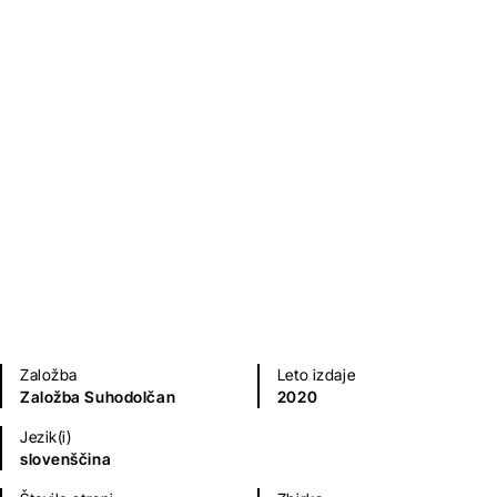
Peter Nos - Lunjani in Zemljani
Primož Suhodolčan
Otroška literatura
Na voljo tudi kot
zvočna knjiga
.
Založba
Leto izdaje
Založba Suhodolčan
2020
Jezik(i)
slovenščina