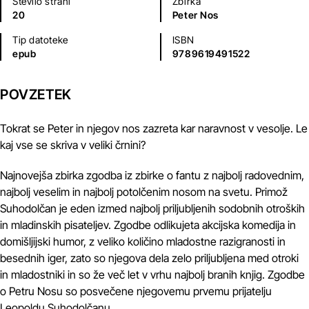
Število strani
Zbirka
20
Peter Nos
Tip datoteke
ISBN
epub
9789619491522
POVZETEK
Tokrat se Peter in njegov nos zazreta kar naravnost v vesolje. Le
kaj vse se skriva v veliki črnini?
Najnovejša zbirka zgodba iz zbirke o fantu z najbolj radovednim,
najbolj veselim in najbolj potolčenim nosom na svetu. Primož
Suhodolčan je eden izmed najbolj priljubljenih sodobnih otroških
in mladinskih pisateljev. Zgodbe odlikujeta akcijska komedija in
domišljijski humor, z veliko količino mladostne razigranosti in
besednih iger, zato so njegova dela zelo priljubljena med otroki
in mladostniki in so že več let v vrhu najbolj branih knjig. Zgodbe
o Petru Nosu so posvečene njegovemu prvemu prijatelju
Leopoldu Suhodolčanu.