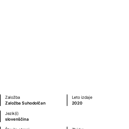
Vitez brez krave
Primož Suhodolčan
Otroška literatura
Na voljo tudi kot
zvočna knjiga
.
Založba
Leto izdaje
Založba Suhodolčan
2020
Jezik(i)
slovenščina