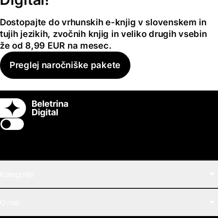
Dostopajte do vrhunskih e-knjig v slovenskem in
tujih jezikih, zvočnih knjig in veliko drugih vsebin
že od 8,99 EUR na mesec.
Preglej naročniške pakete
Switch theme
Kategorije
Filmi
O nas
E-knjige
Zvočne knjige