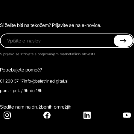
O Beletrini Digital
Podkasti
Naročnine
Magazin
Pogosta vprašanja
Kontaktirajte nas
Si želite biti na tekočem? Prijavite se na e-novice.
Vpišite e-naslov
S prijavo se strinjate s prejemanjem marketinških obvestil.
Potrebujete pomoč?
01 200 37 17
info@beletrinadigital.si
pon. - pet. / 9h do 16h
Sledite nam na družbenih omrežjih