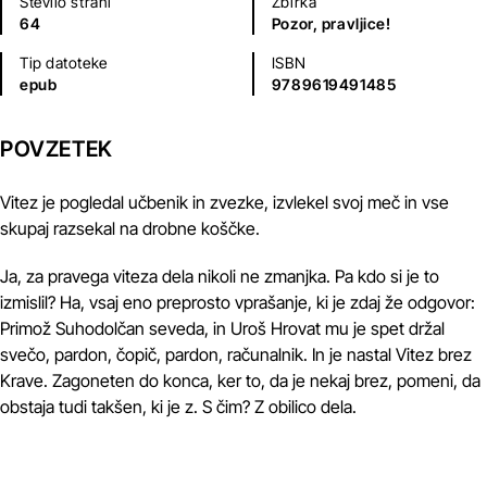
Število strani
Zbirka
64
Pozor, pravljice!
Tip datoteke
ISBN
epub
9789619491485
POVZETEK
Vitez je pogledal učbenik in zvezke, izvlekel svoj meč in vse
skupaj razsekal na drobne koščke.
Ja, za pravega viteza dela nikoli ne zmanjka. Pa kdo si je to
izmislil? Ha, vsaj eno preprosto vprašanje, ki je zdaj že odgovor:
Primož Suhodolčan seveda, in Uroš Hrovat mu je spet držal
svečo, pardon, čopič, pardon, računalnik. In je nastal Vitez brez
Krave. Zagoneten do konca, ker to, da je nekaj brez, pomeni, da
obstaja tudi takšen, ki je z. S čim? Z obilico dela.