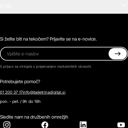
Filmi
O nas
E-knjige
Zvočne knjige
O Beletrini Digital
Podkasti
Naročnine
Magazin
Pogosta vprašanja
Kontaktirajte nas
Si želite biti na tekočem? Prijavite se na e-novice.
Vpišite e-naslov
S prijavo se strinjate s prejemanjem marketinških obvestil.
Potrebujete pomoč?
01 200 37 17
info@beletrinadigital.si
pon. - pet. / 9h do 16h
Sledite nam na družbenih omrežjih