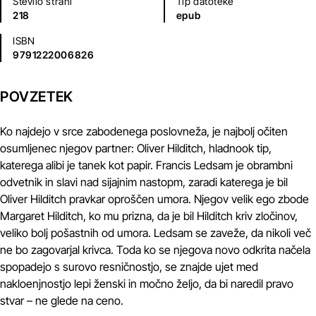
Število strani
Tip datoteke
218
epub
ISBN
9791222006826
POVZETEK
Ko najdejo v srce zabodenega poslovneža, je najbolj očiten
osumljenec njegov partner: Oliver Hilditch, hladnook tip,
katerega alibi je tanek kot papir. Francis Ledsam je obrambni
odvetnik in slavi nad sijajnim nastopm, zaradi katerega je bil
Oliver Hilditch pravkar oproščen umora. Njegov velik ego zbode
Margaret Hilditch, ko mu prizna, da je bil Hilditch kriv zločinov,
veliko bolj pošastnih od umora. Ledsam se zaveže, da nikoli več
ne bo zagovarjal krivca. Toda ko se njegova novo odkrita načela
spopadejo s surovo resničnostjo, se znajde ujet med
nakloenjnostjo lepi ženski in močno željo, da bi naredil pravo
stvar – ne glede na ceno.