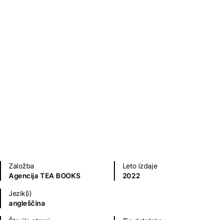
The Evil Shepherd
E. Phillips Oppenheim
Kriminalke in trilerji
Založba
Leto izdaje
Agencija TEA BOOKS
2022
Jezik(i)
angleščina