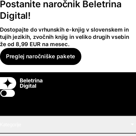
Postanite naročnik Beletrina
Digital!
Dostopajte do vrhunskih e-knjig v slovenskem in
tujih jezikih, zvočnih knjig in veliko drugih vsebin
že od 8,99 EUR na mesec.
Preglej naročniške pakete
Switch theme
Kategorije