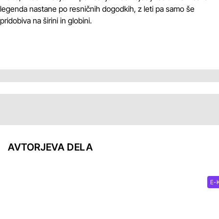
legenda nastane po resničnih dogodkih, z leti pa samo še
pridobiva na širini in globini.
AVTORJEVA DELA
E-