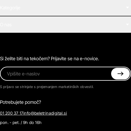
Kategorije
Filmi
O nas
E-knjige
Zvočne knjige
O Beletrini Digital
Podkasti
Naročnine
Magazin
Pogosta vprašanja
Kontaktirajte nas
Si želite biti na tekočem? Prijavite se na e-novice.
Vpišite e-naslov
S prijavo se strinjate s prejemanjem marketinških obvestil.
Potrebujete pomoč?
01 200 37 17
info@beletrinadigital.si
pon. - pet. / 9h do 16h