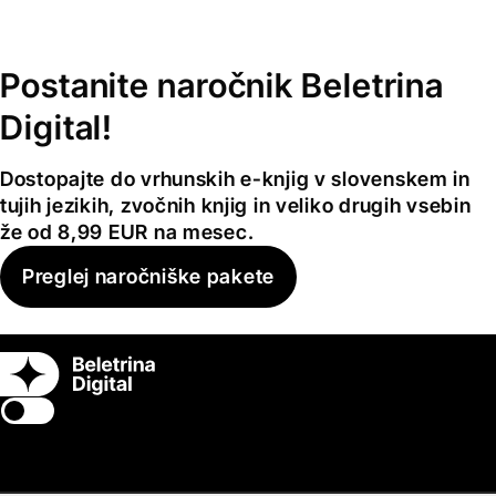
Postanite naročnik Beletrina
Digital!
Dostopajte do vrhunskih e-knjig v slovenskem in
tujih jezikih, zvočnih knjig in veliko drugih vsebin
že od 8,99 EUR na mesec.
Preglej naročniške pakete
Switch theme