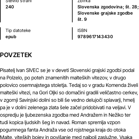
Število strani
Zbirka
240
Slovenska zgodovina; št. 28;
Slovenske grajske zgodbe
št. 9
Tip datoteke
ISBN
epub
9789617143430
POVZETEK
Pisatelj Ivan SIVEC se je v deveti Slovenski grajski zgodbi podal
na Polzelo, po poteh znamenitih malteških vitezov, v drugo
polovico osemnajstega stoletja. Tedaj so v gradu Komenda živeli
malteški vitezi, na Gori Oljki so domačini gradili veličastno cerkev,
v zgornji Savinjski dolini so bili še vedno delujoči splavarji, hmelj
pa je v dolini zelenega zlata šele začel pridobivati na veljavi. V
ospredju je ljubezenska zgodba med Andražem in Nežiko ter
tudi kopica ljudskih šeg in navad. Roman spremlja vzpon
pogumnega fanta Andraža vse od rojstnega kraja do otoka
Malte, viteških bojev in povišanje med najbolj zaslužne. Vsaka