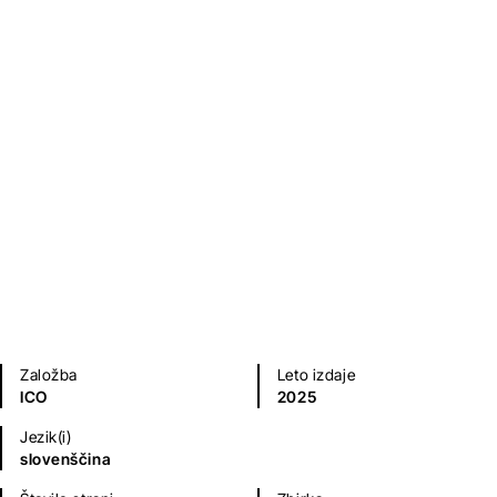
Upanje nikoli ne umre
Ivan Sivec
Ljubezenski romani
Zgodovinski, vojni, pustolovski romani
Založba
Leto izdaje
ICO
2025
Jezik(i)
slovenščina