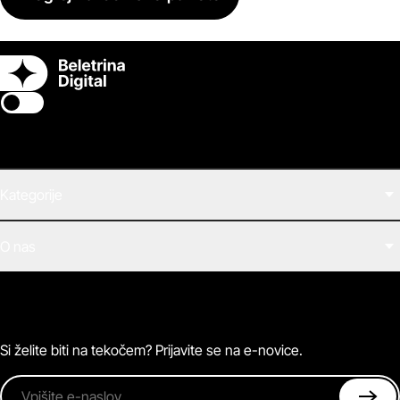
Switch theme
Kategorije
Filmi
O nas
E-knjige
Zvočne knjige
O Beletrini Digital
Podkasti
Naročnine
Magazin
Pogosta vprašanja
Kontaktirajte nas
Si želite biti na tekočem? Prijavite se na e-novice.
Vpišite e-naslov