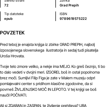
Število strani
Zbirka
72
Grad Prepih
Tip datoteke
ISBN
epub
9789619575222
POVZETEK
Pred teboj je enajsta knjiga iz zbirke GRAD PREPIH, najbolj
izposojenega slovenskega ilustratorja in sedaj tudi pisatelja
Uroša Hrovata.
Tvoje telo zmore veliko, a nekje ima MEJO. Ko greš čeznjo, ti bo
to dalo vedeti v dvojni meri. IZGOREL boš in ostal popolnoma
brez moči. Sumljivi Filip Figa je zate v Malem muzeju odprl
pomlajevalni center s pridihom klasične zgodovine, da si
povrneš ŽIVLJENJSKO MOČ IN LEPOTO. V tej knjigi se boš
naučil POČIVATI.
Ali si ZGARAN in ZASPAN, te življenje prehiteva? URA