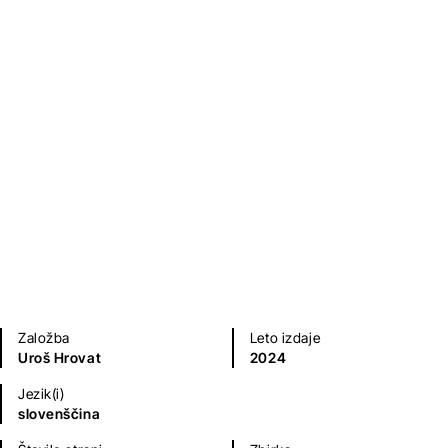
Časovna luknja
Uroš Hrovat
Otroška literatura
Založba
Leto izdaje
Uroš Hrovat
2024
Jezik(i)
slovenščina