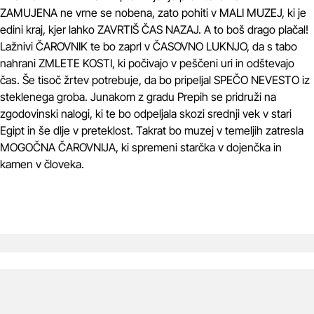
ZAMUJENA ne vrne se nobena, zato pohiti v MALI MUZEJ, ki je
edini kraj, kjer lahko ZAVRTIŠ ČAS NAZAJ. A to boš drago plačal!
Lažnivi ČAROVNIK te bo zaprl v ČASOVNO LUKNJO, da s tabo
nahrani ZMLETE KOSTI, ki počivajo v peščeni uri in odštevajo
čas. Še tisoč žrtev potrebuje, da bo pripeljal SPEČO NEVESTO iz
steklenega groba. Junakom z gradu Prepih se pridruži na
zgodovinski nalogi, ki te bo odpeljala skozi srednji vek v stari
Egipt in še dlje v preteklost. Takrat bo muzej v temeljih zatresla
MOGOČNA ČAROVNIJA, ki spremeni starčka v dojenčka in
kamen v človeka.