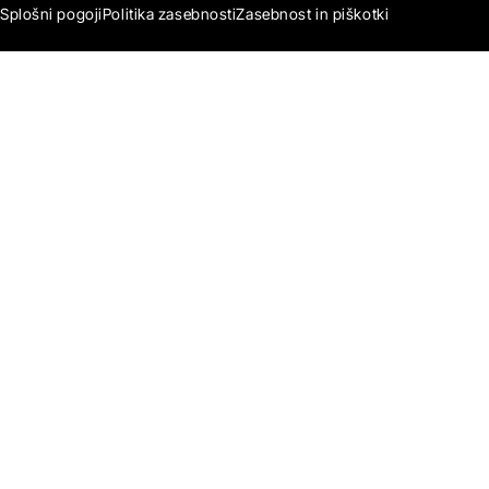
Splošni pogoji
Politika zasebnosti
Zasebnost in piškotki