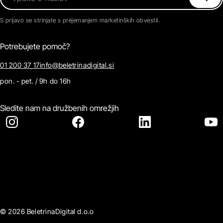
S prijavo se strinjate s prejemanjem marketinških obvestil.
Potrebujete pomoč?
01 200 37 17
info@beletrinadigital.si
pon. - pet. / 9h do 16h
Sledite nam na družbenih omrežjih
© 2026 BeletrinaDigital d.o.o