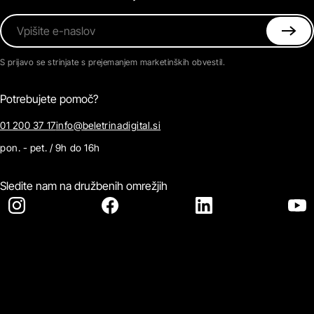
Vpišite e-naslov
S prijavo se strinjate s prejemanjem marketinških obvestil.
Potrebujete pomoč?
01 200 37 17
info@beletrinadigital.si
pon. - pet. / 9h do 16h
Sledite nam na družbenih omrežjih