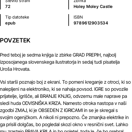
Število strani
Zbirka
72
Holey Moley Castle
Tip datoteke
ISBN
epub
9789612903534
POVZETEK
Pred teboj je sedma knjiga iz zbirke GRAD PREPIH, najbolj
izposojanega slovenskega ilustratorja in sedaj tudi pisatelja
Uroša Hrovata.
Vsi starši poznajo boj z ekrani. To pomeni kreganje z otroci, ki so
nalepljeni na elektroniko, ki se nahaja povsod. IGRE so povozile
prijatelje, igrišče, ali BRANJE KNJIG, odvzemu male naprave pa
sledi huda ODVISNIŠKA KRIZA. Namesto otroka nastopa v naši
zgodbi ZMAJ, ki je OBSEDEN Z IGRICAMI in se je skregal s
svojim ogenjčkom. A nikoli ni prepozno. Če zmanjka elektrike in
ga prisili dolgčas, bo pogledal skozi okno v resnični svet. Lahko
mu zrastejo PRAVA KRILA in bo poletel, toda le, če bo prebral