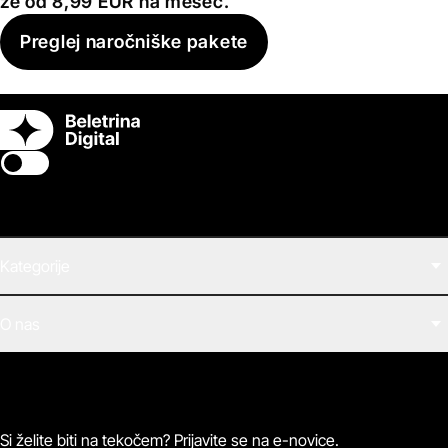
že od 8,99 EUR na mesec.
Preglej naročniške pakete
Switch theme
Kategorije
Filmi
O nas
E-knjige
Zvočne knjige
O Beletrini Digital
Podkasti
Naročnine
Magazin
Pogosta vprašanja
Kontaktirajte nas
Si želite biti na tekočem? Prijavite se na e-novice.