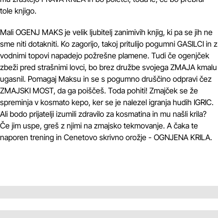
tole knjigo.
Mali OGENJ MAKS je velik ljubitelj zanimivih knjig, ki pa se jih ne
sme niti dotakniti. Ko zagorijo, takoj pritulijo pogumni GASILCI in z
vodnimi topovi napadejo požrešne plamene. Tudi če ogenjček
zbeži pred strašnimi lovci, bo brez družbe svojega ZMAJA kmalu
ugasnil. Pomagaj Maksu in se s pogumno druščino odpravi čez
ZMAJSKI MOST, da ga poiščeš. Toda pohiti! Zmajček se že
spreminja v kosmato kepo, ker se je nalezel igranja hudih IGRIC.
Ali bodo prijatelji izumili zdravilo za kosmatina in mu našli krila?
Če jim uspe, greš z njimi na zmajsko tekmovanje. A čaka te
naporen trening in Cenetovo skrivno orožje - OGNJENA KRILA.