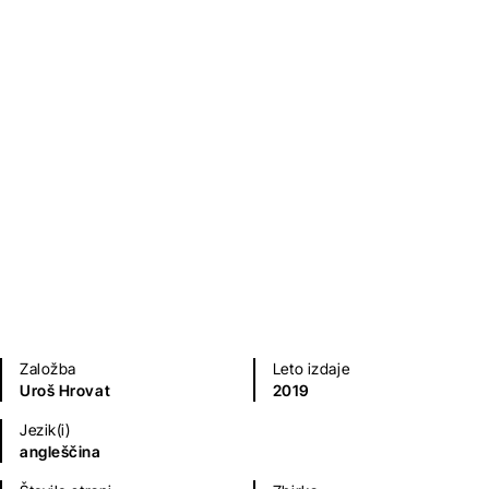
Wings Of Fire
Uroš Hrovat
Otroška literatura
Založba
Leto izdaje
Uroš Hrovat
2019
Jezik(i)
angleščina