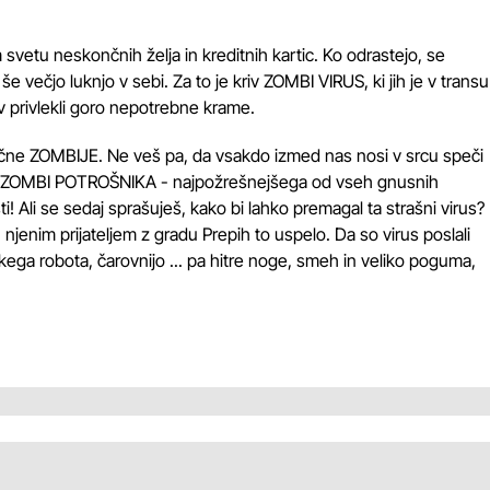
vetu neskončnih želja in kreditnih kartic. Ko odrastejo, se
večjo luknjo v sebi. Za to je kriv ZOMBI VIRUS, ki jih je v transu
privlekli goro nepotrebne krame.
 lačne ZOMBIJE. Ne veš pa, da vsakdo izmed nas nosi v srcu speči
a v ZOMBI POTROŠNIKA - najpožrešnejšega od vseh gnusnih
ti! Ali se sedaj sprašuješ, kako bi lahko premagal ta strašni virus?
n njenim prijateljem z gradu Prepih to uspelo. Da so virus poslali
ikega robota, čarovnijo ... pa hitre noge, smeh in veliko poguma,