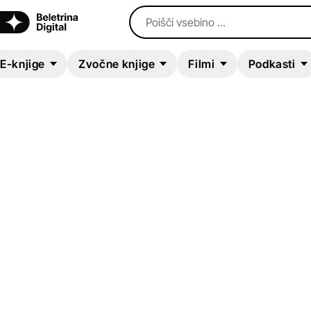
Poišči vsebino ...
E-knjige
Zvočne knjige
Filmi
Podkasti
E-KNJIGA
Zombie Virus
Uroš Hrovat
Otroška literatura