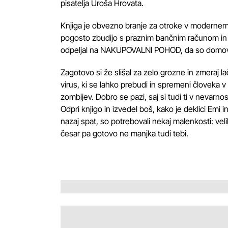
pisatelja Uroša Hrovata.
Knjiga je obvezno branje za otroke v modernem s
pogosto zbudijo s praznim bančnim računom in še 
odpeljal na NAKUPOVALNI POHOD, da so domov 
Zagotovo si že slišal za zelo grozne in zmeraj
virus, ki se lahko prebudi in spremeni človek
zombijev. Dobro se pazi, saj si tudi ti v nevarnos
Odpri knjigo in izvedel boš, kako je deklici Emi i
nazaj spat, so potrebovali nekaj malenkosti: vel
česar pa gotovo ne manjka tudi tebi.