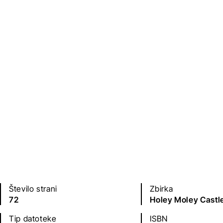
Založba
Leto izdaje
Uroš Hrovat
2019
Jezik(i)
angleščina
Število strani
Zbirka
72
Holey Moley Castl
Tip datoteke
ISBN