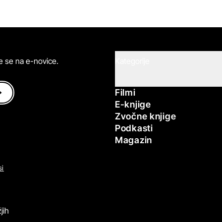
ite se na e-novice.
Kategorije
Filmi
E-knjige
Zvočne knjige
Podkasti
Magazin
si
jih