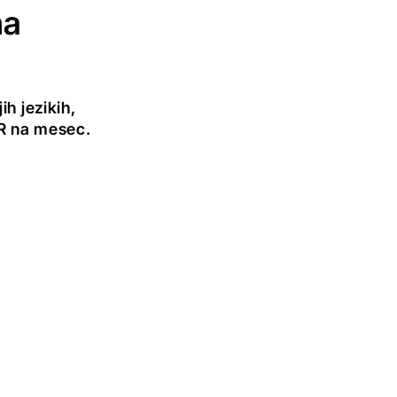
na
h jezikih,
UR na mesec.