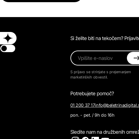
Si želite biti na tekočem? Prijav
Switch theme
Vpišite e-naslov
S prijavo se strinjate s prejemanjem
marketinških obvestil.
Potrebujete pomoč?
01 200 37 17
info@beletrinadigital.
pon. - pet. / 9h do 16h
Sledite nam na družbenih omrež