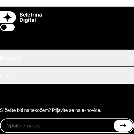
Switch theme
Kategorije
Filmi
O nas
E-knjige
Zvočne knjige
O Beletrini Digital
Podkasti
Naročnine
Magazin
Pogosta vprašanja
Kontaktirajte nas
Si želite biti na tekočem? Prijavite se na e-novice.
Vpišite e-naslov