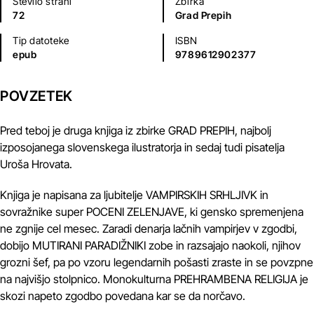
Število strani
Zbirka
72
Grad Prepih
Tip datoteke
ISBN
epub
9789612902377
POVZETEK
Pred teboj je druga knjiga iz zbirke GRAD PREPIH, najbolj
izposojanega slovenskega ilustratorja in sedaj tudi pisatelja
Uroša Hrovata.
Knjiga je napisana za ljubitelje VAMPIRSKIH SRHLJIVK in
sovražnike super POCENI ZELENJAVE, ki gensko spremenjena
ne zgnije cel mesec. Zaradi denarja lačnih vampirjev v zgodbi,
dobijo MUTIRANI PARADIŽNIKI zobe in razsajajo naokoli, njihov
grozni šef, pa po vzoru legendarnih pošasti zraste in se povzpne
na najvišjo stolpnico. Monokulturna PREHRAMBENA RELIGIJA je
skozi napeto zgodbo povedana kar se da norčavo.