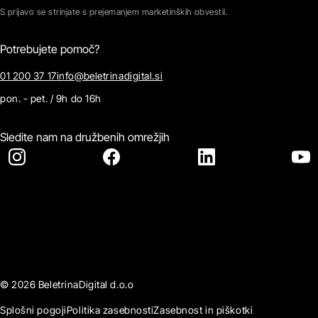
S prijavo se strinjate s prejemanjem marketinških obvestil.
Potrebujete pomoč?
01 200 37 17
info@beletrinadigital.si
pon. - pet. / 9h do 16h
Sledite nam na družbenih omrežjih
© 2026 BeletrinaDigital d.o.o
Splošni pogoji
Politika zasebnosti
Zasebnost in piškotki