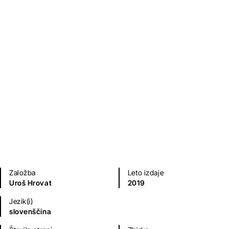
Vampirski paradižniki
Uroš Hrovat
Otroška literatura
Založba
Leto izdaje
Uroš Hrovat
2019
Jezik(i)
slovenščina