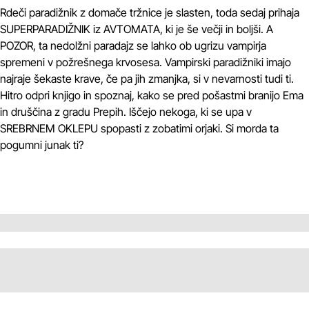
Rdeči paradižnik z domače tržnice je slasten, toda sedaj prihaja
SUPERPARADIŽNIK iz AVTOMATA, ki je še večji in boljši. A
POZOR, ta nedolžni paradajz se lahko ob ugrizu vampirja
spremeni v požrešnega krvosesa. Vampirski paradižniki imajo
najraje šekaste krave, če pa jih zmanjka, si v nevarnosti tudi ti.
Hitro odpri knjigo in spoznaj, kako se pred pošastmi branijo Ema
in druščina z gradu Prepih. Iščejo nekoga, ki se upa v
SREBRNEM OKLEPU spopasti z zobatimi orjaki. Si morda ta
pogumni junak ti?