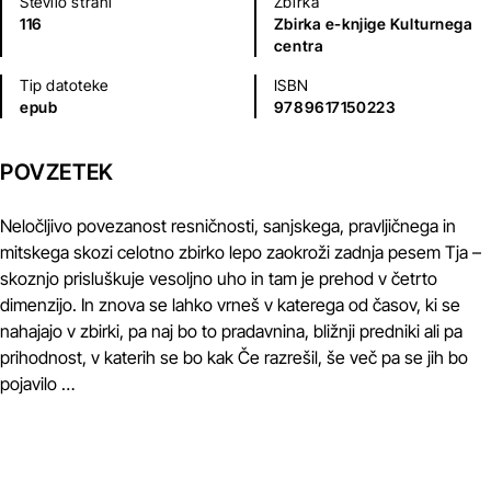
Število strani
Zbirka
116
Zbirka e-knjige Kulturnega
centra
Tip datoteke
ISBN
epub
9789617150223
POVZETEK
Neločljivo povezanost resničnosti, sanjskega, pravljičnega in
mitskega skozi celotno zbirko lepo zaokroži zadnja pesem Tja –
skoznjo prisluškuje vesoljno uho in tam je prehod v četrto
dimenzijo. In znova se lahko vrneš v katerega od časov, ki se
nahajajo v zbirki, pa naj bo to pradavnina, bližnji predniki ali pa
prihodnost, v katerih se bo kak Če razrešil, še več pa se jih bo
pojavilo …