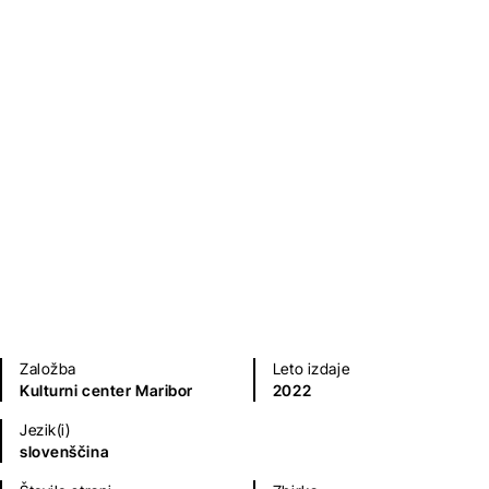
Če
Sara Špelec
Poezija in dramatika
Založba
Leto izdaje
Kulturni center Maribor
2022
Jezik(i)
slovenščina