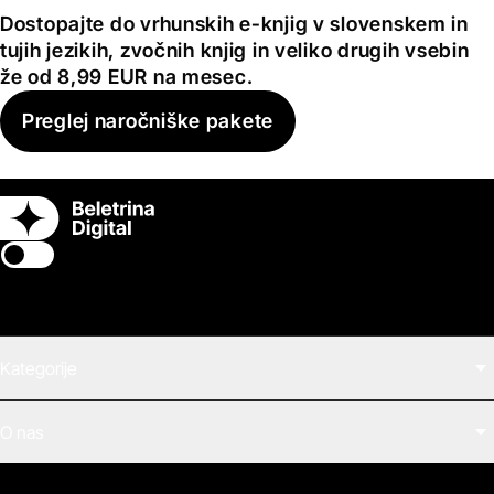
Dostopajte do vrhunskih e-knjig v slovenskem in
tujih jezikih, zvočnih knjig in veliko drugih vsebin
že od 8,99 EUR na mesec.
Preglej naročniške pakete
Switch theme
Kategorije
Filmi
O nas
E-knjige
Zvočne knjige
O Beletrini Digital
Podkasti