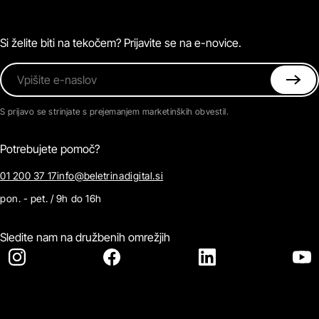
Naročnine
Magazin
Pogosta vprašanja
Kontaktirajte nas
Si želite biti na tekočem? Prijavite se na e-novice.
Vpišite e-naslov
S prijavo se strinjate s prejemanjem marketinških obvestil.
Potrebujete pomoč?
01 200 37 17
info@beletrinadigital.si
pon. - pet. / 9h do 16h
Sledite nam na družbenih omrežjih