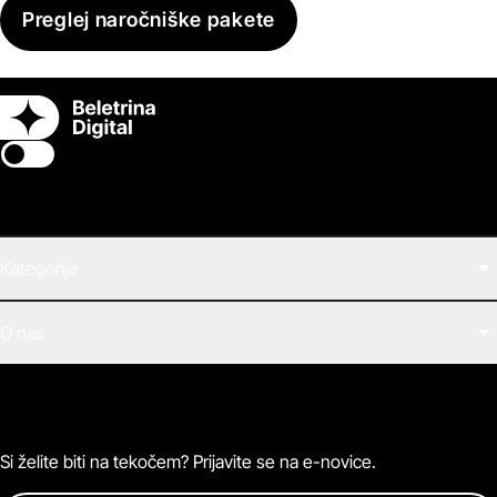
Preglej naročniške pakete
Switch theme
Kategorije
Filmi
O nas
E-knjige
Zvočne knjige
O Beletrini Digital
Podkasti
Naročnine
Magazin
Pogosta vprašanja
Kontaktirajte nas
Si želite biti na tekočem? Prijavite se na e-novice.