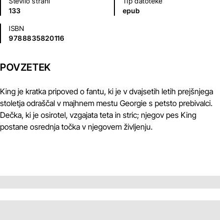
Število strani
Tip datoteke
133
epub
ISBN
9788835820116
POVZETEK
King je kratka pripoved o fantu, ki je v dvajsetih letih prejšnjega
stoletja odraščal v majhnem mestu Georgie s petsto prebivalci.
Dečka, ki je osirotel, vzgajata teta in stric; njegov pes King
postane osrednja točka v njegovem življenju.