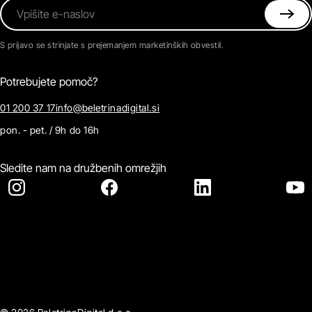
Vpišite e-naslov
S prijavo se strinjate s prejemanjem marketinških obvestil.
Potrebujete pomoč?
01 200 37 17
info@beletrinadigital.si
pon. - pet. / 9h do 16h
Sledite nam na družbenih omrežjih