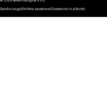
© 2026 BeletrinaDigital d.o.o
Splošni pogoji
Politika zasebnosti
Zasebnost in piškotki