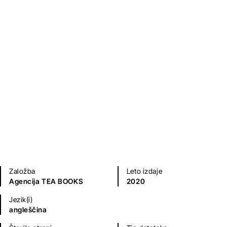
King
Lonnie Coleman
Otroška literatura
Mladinska literatura
Založba
Leto izdaje
Agencija TEA BOOKS
2020
Jezik(i)
angleščina