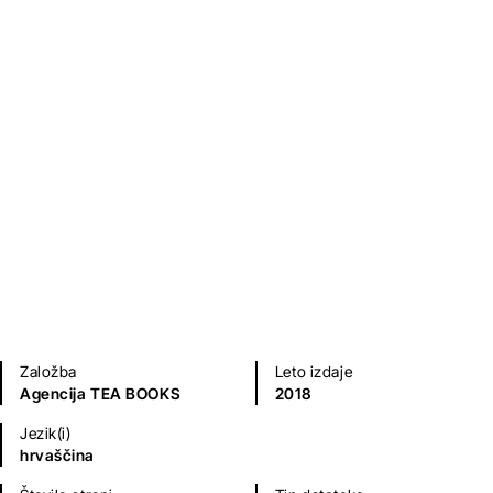
Krsto i Lucijan
Julijana Matanović
Kratke zgodbe in esejistika
Založba
Leto izdaje
Agencija TEA BOOKS
2018
Jezik(i)
hrvaščina