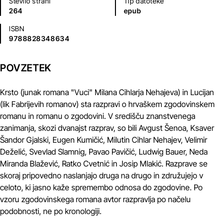
Število strani
Tip datoteke
264
epub
ISBN
9788828348634
POVZETEK
Krsto (junak romana "Vuci" Milana Cihlarja Nehajeva) in Lucijan
(lik Fabrijevih romanov) sta razpravi o hrvaškem zgodovinskem
romanu in romanu o zgodovini. V središču znanstvenega
zanimanja, skozi dvanajst razprav, so bili Avgust Šenoa, Ksaver
Šandor Gjalski, Eugen Kumičić, Milutin Cihlar Nehajev, Velimir
Deželić, Svevlad Slamnig, Pavao Pavičić, Ludwig Bauer, Neda
Miranda Blažević, Ratko Cvetnić in Josip Mlakić. Razprave se
skoraj pripovedno naslanjajo druga na drugo in združujejo v
celoto, ki jasno kaže spremembo odnosa do zgodovine. Po
vzoru zgodovinskega romana avtor razpravlja po načelu
podobnosti, ne po kronologiji.