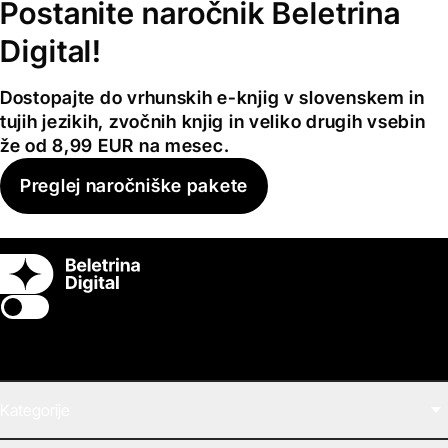
Postanite naročnik Beletrina
Digital!
Dostopajte do vrhunskih e-knjig v slovenskem in
tujih jezikih, zvočnih knjig in veliko drugih vsebin
že od 8,99 EUR na mesec.
Preglej naročniške pakete
Switch theme
Kategorije