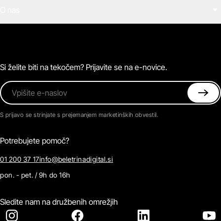
Filmi
O nas
E-knjige
Zvočne knjige
O Beletrini Digital
Podkasti
Naročnine
Magazin
Pogosta vprašanja
Kontaktirajte nas
Si želite biti na tekočem? Prijavite se na e-novice.
Vpišite e-naslov
S prijavo se strinjate s prejemanjem marketinških obvestil.
Potrebujete pomoč?
01 200 37 17
info@beletrinadigital.si
pon. - pet. / 9h do 16h
Sledite nam na družbenih omrežjih