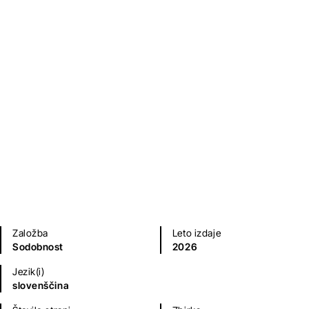
Moje kraljestvo umira
Evald Flisar
Sodobni romani (20. in 21. st.)
Založba
Leto izdaje
Sodobnost
2026
Jezik(i)
slovenščina