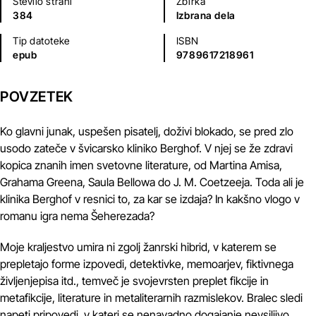
Število strani
Zbirka
384
Izbrana dela
Tip datoteke
ISBN
epub
9789617218961
POVZETEK
Ko glavni junak, uspešen pisatelj, doživi blokado, se pred zlo
usodo zateče v švicarsko kliniko Berghof. V njej se že zdravi
kopica znanih imen svetovne literature, od Martina Amisa,
Grahama Greena, Saula Bellowa do J. M. Coetzeeja. Toda ali je
klinika Berghof v resnici to, za kar se izdaja? In kakšno vlogo v
romanu igra nema Šeherezada?
Moje kraljestvo umira ni zgolj žanrski hibrid, v katerem se
prepletajo forme izpovedi, detektivke, memoarjev, fiktivnega
življenjepisa itd., temveč je svojevrsten preplet fikcije in
metafikcije, literature in metaliterarnih razmislekov. Bralec sledi
napeti pripovedi, v kateri se nenavadno dogajanje nevsiljivo