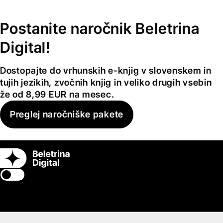
Postanite naročnik Beletrina
Digital!
Dostopajte do vrhunskih e-knjig v slovenskem in
tujih jezikih, zvočnih knjig in veliko drugih vsebin
že od 8,99 EUR na mesec.
Preglej naročniške pakete
Switch theme