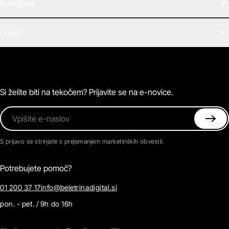
Kategorije
Filmi
O nas
E-knjige
Zvočne knjige
O Beletrini Digital
Podkasti
Naročnine
Magazin
Pogosta vprašanja
Kontaktirajte nas
Si želite biti na tekočem? Prijavite se na e-novice.
Vpišite e-naslov
S prijavo se strinjate s prejemanjem marketinških obvestil.
Potrebujete pomoč?
01 200 37 17
info@beletrinadigital.si
pon. - pet. / 9h do 16h