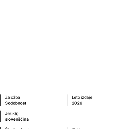
Zbogom sonce
Evald Flisar
Sodobni romani (20. in 21. st.)
Založba
Leto izdaje
Sodobnost
2026
Jezik(i)
slovenščina