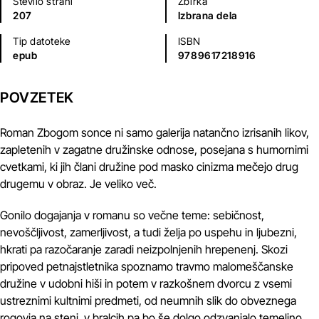
Število strani
Zbirka
207
Izbrana dela
Tip datoteke
ISBN
epub
9789617218916
POVZETEK
Roman Zbogom sonce ni samo galerija natančno izrisanih likov,
zapletenih v zagatne družinske odnose, posejana s humornimi
cvetkami, ki jih člani družine pod masko cinizma mečejo drug
drugemu v obraz. Je veliko več.
Gonilo dogajanja v romanu so večne teme: sebičnost,
nevoščljivost, zamerljivost, a tudi želja po uspehu in ljubezni,
hkrati pa razočaranje zaradi neizpolnjenih hrepenenj. Skozi
pripoved petnajstletnika spoznamo travmo malomeščanske
družine v udobni hiši in potem v razkošnem dvorcu z vsemi
ustreznimi kultnimi predmeti, od neumnih slik do obveznega
rogovja na steni, v bralcih pa bo še dolgo odzvanjalo temeljno