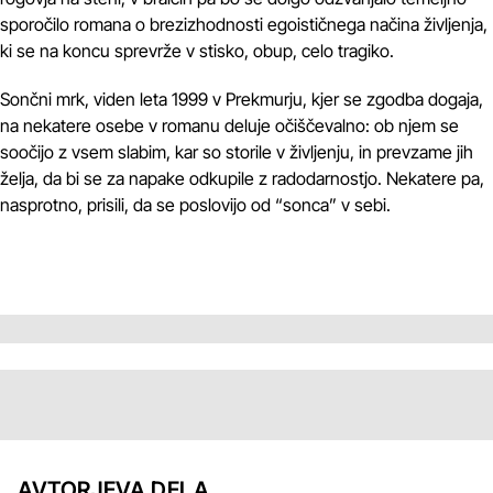
sporočilo romana o brezizhodnosti egoističnega načina življenja,
ki se na koncu sprevrže v stisko, obup, celo tragiko.
Sončni mrk, viden leta 1999 v Prekmurju, kjer se zgodba dogaja,
na nekatere osebe v romanu deluje očiščevalno: ob njem se
soočijo z vsem slabim, kar so storile v življenju, in prevzame jih
želja, da bi se za napake odkupile z radodarnostjo. Nekatere pa,
nasprotno, prisili, da se poslovijo od “sonca” v sebi.
AVTORJEVA DELA