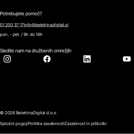
Potrebujete pomoč?
01 200 37 17
info@beletrinadigital.si
pon. - pet. / 9h do 16h
Sledite nam na družbenih omrežjih
© 2026 BeletrinaDigital d.o.o
Splošni pogoji
Politika zasebnosti
Zasebnost in piškotki