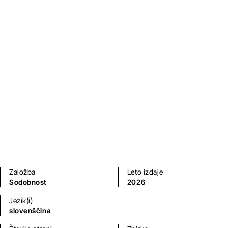
Očetova pisma sinu
Evald Flisar
Sodobni romani (20. in 21. st.)
Založba
Leto izdaje
Sodobnost
2026
Jezik(i)
slovenščina