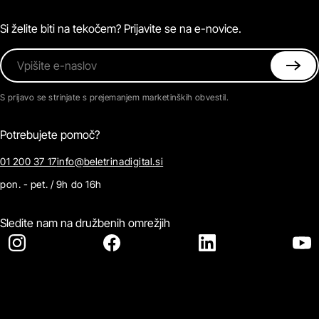
Magazin
Pogosta vprašanja
Kontaktirajte nas
Si želite biti na tekočem? Prijavite se na e-novice.
Vpišite e-naslov
S prijavo se strinjate s prejemanjem marketinških obvestil.
Potrebujete pomoč?
01 200 37 17
info@beletrinadigital.si
pon. - pet. / 9h do 16h
Sledite nam na družbenih omrežjih