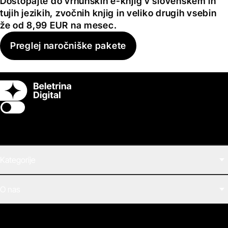
Dostopajte do vrhunskih e-knjig v slovenskem in
tujih jezikih, zvočnih knjig in veliko drugih vsebin
že od 8,99 EUR na mesec.
Preglej naročniške pakete
Switch theme
Kategorije
Filmi
O nas
E-knjige
Zvočne knjige
O Beletrini Digital
Podkasti
Naročnine