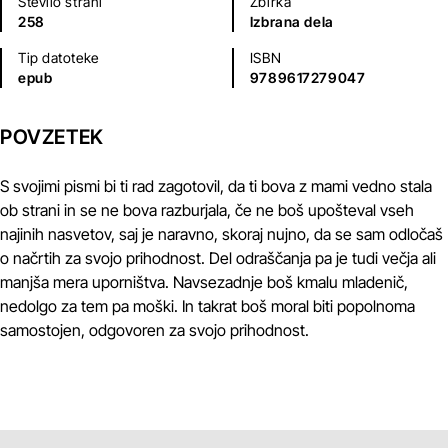
Število strani
Zbirka
258
Izbrana dela
Tip datoteke
ISBN
epub
9789617279047
POVZETEK
S svojimi pismi bi ti rad zagotovil, da ti bova z mami vedno stala
ob strani in se ne bova razburjala, če ne boš upošteval vseh
najinih nasvetov, saj je naravno, skoraj nujno, da se sam odločaš
o načrtih za svojo prihodnost. Del odraščanja pa je tudi večja ali
manjša mera uporništva. Navsezadnje boš kmalu mladenič,
nedolgo za tem pa moški. In takrat boš moral biti popolnoma
samostojen, odgovoren za svojo prihodnost.