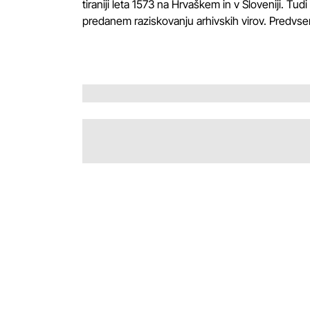
tiraniji leta 1573 na Hrvaškem in v Sloveniji. T
predanem raziskovanju arhivskih virov. Predvsem