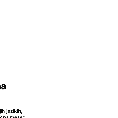
na
h jezikih,
UR na mesec.