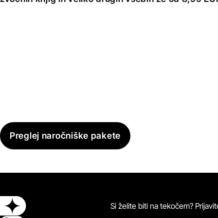
Preglej naročniške pakete
Si želite biti na tekočem? Prijav