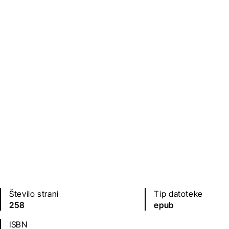
Založba
Leto izdaje
Bulaja
2011
Jezik(i)
hrvaščina
Število strani
Tip datoteke
258
epub
ISBN