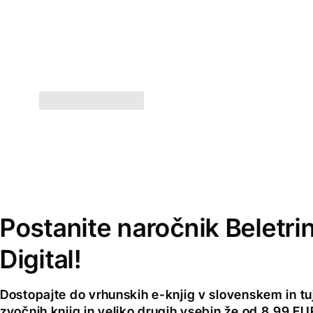
Postanite naročnik Beletri
Digital!
Dostopajte do vrhunskih e-knjig v slovenskem in tuji
zvočnih knjig in veliko drugih vsebin že od 8,99 E