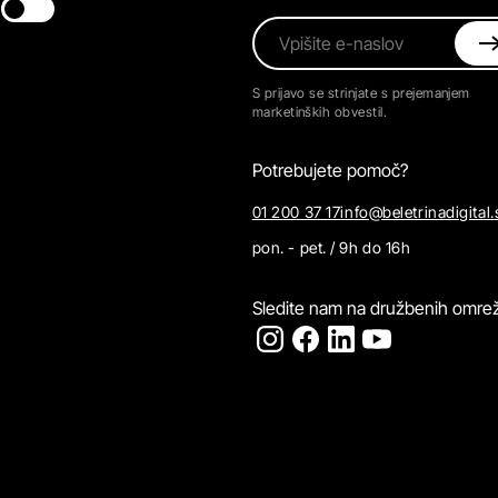
Switch theme
Vpišite e-naslov
S prijavo se strinjate s prejemanjem
marketinških obvestil.
Potrebujete pomoč?
01 200 37 17
info@beletrinadigital.
pon. - pet. / 9h do 16h
Sledite nam na družbenih omrež