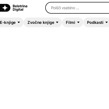
Poišči vsebino ...
E-knjige
Zvočne knjige
Filmi
Podkasti
E-KNJIGA
Seljačka buna
August Šenoa
Klasični romani (do 20.st.)
Zgodovinski, vojni, pustolovski r
Mladinska literatura