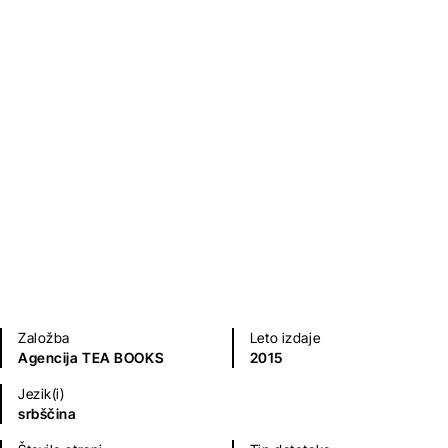
Godišnja doba
Nada Marinković
Sodobni romani (20. in 21. st.)
Založba
Leto izdaje
Agencija TEA BOOKS
2015
Jezik(i)
srbščina