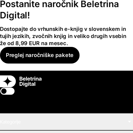
Postanite naročnik Beletrina
Digital!
Dostopajte do vrhunskih e-knjig v slovenskem in
tujih jezikih, zvočnih knjig in veliko drugih vsebin
že od 8,99 EUR na mesec.
Preglej naročniške pakete
Switch theme
Kategorije