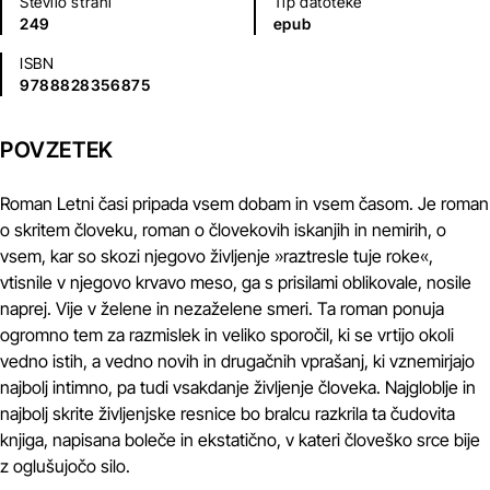
Število strani
Tip datoteke
249
epub
ISBN
9788828356875
POVZETEK
Roman Letni časi pripada vsem dobam in vsem časom. Je roman
o skritem človeku, roman o človekovih iskanjih in nemirih, o
vsem, kar so skozi njegovo življenje »raztresle tuje roke«,
vtisnile v njegovo krvavo meso, ga s prisilami oblikovale, nosile
naprej. Vije v želene in nezaželene smeri. Ta roman ponuja
ogromno tem za razmislek in veliko sporočil, ki se vrtijo okoli
vedno istih, a vedno novih in drugačnih vprašanj, ki vznemirjajo
najbolj intimno, pa tudi vsakdanje življenje človeka. Najgloblje in
najbolj skrite življenjske resnice bo bralcu razkrila ta čudovita
knjiga, napisana boleče in ekstatično, v kateri človeško srce bije
z oglušujočo silo.