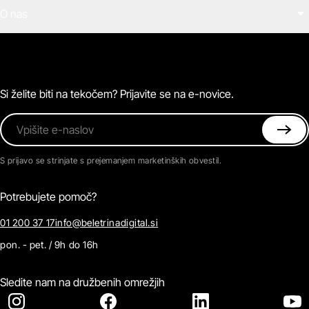
Filmi
O nas
E-knjige
Zvočne knjige
O Beletrini Digital
Podkasti
Naročnine
Magazin
Pogosta vprašanja
Kontaktirajte nas
Si želite biti na tekočem? Prijavite se na e-novice.
Vpišite e-naslov
S prijavo se strinjate s prejemanjem marketinških obvestil.
Potrebujete pomoč?
01 200 37 17
info@beletrinadigital.si
pon. - pet. / 9h do 16h
Sledite nam na družbenih omrežjih