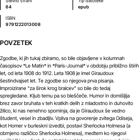
Število strani
Tip datoteke
64
epub
ISBN
9791222013008
POVZETEK
Zgodbe, ki jih tukaj zbiramo, so bile objavljene v kolumnah
časopisov *Le Matin* in *Paris-Journal* v obdobju približno štirih
let, od leta 1908 do 1912. Leta 1908 je imel Giraudoux
šestindvajset let. Te zgodbe so njegova prva pisanja.
Improizirane "za širok krog bralcev" so bile do tedaj
spregledane. Kljub temu pa so bleščeče. Humor in domišljija
brez zavor bruhata v teh kratkih delih z mladostno in duhovito
žilico, ki nas nenehno spominja, da je Giraudoux še vedno
študent, vesel in zbadljiv. Vpliva na govorenje zvitega Odiseja,
kot Homer v burleskni izvedbi, postavi Sherlocka Holmesa (a
obrnjeno različico Sherlocka Holmesa), medtem ko njegovi