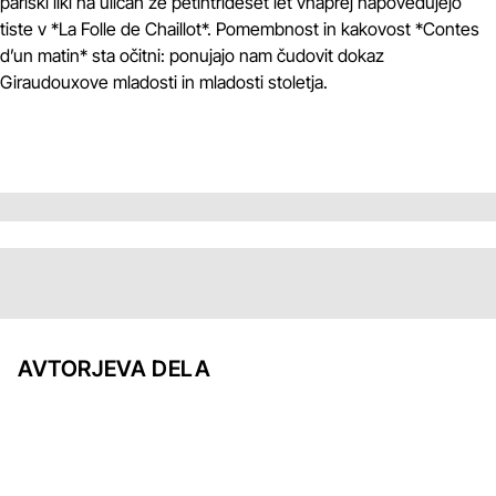
pariški liki na ulicah že petintrideset let vnaprej napovedujejo
tiste v *La Folle de Chaillot*. Pomembnost in kakovost *Contes
d’un matin* sta očitni: ponujajo nam čudovit dokaz
Giraudouxove mladosti in mladosti stoletja.
AVTORJEVA DELA