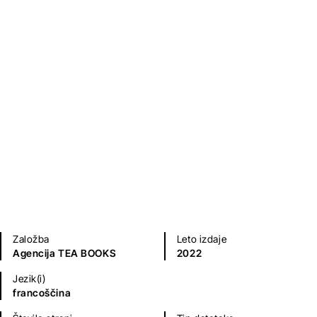
Les contes d’un matin
Jean Giraudoux
Kratke zgodbe in esejistika
Založba
Leto izdaje
Agencija TEA BOOKS
2022
Jezik(i)
francoščina