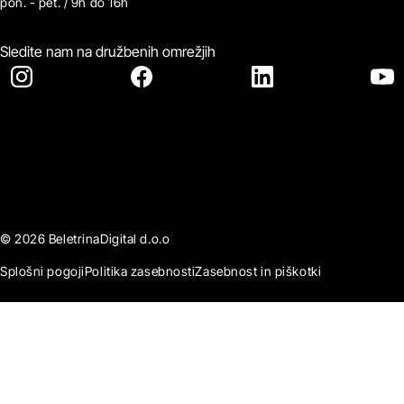
pon. - pet. / 9h do 16h
Sledite nam na družbenih omrežjih
© 2026 BeletrinaDigital d.o.o
Splošni pogoji
Politika zasebnosti
Zasebnost in piškotki