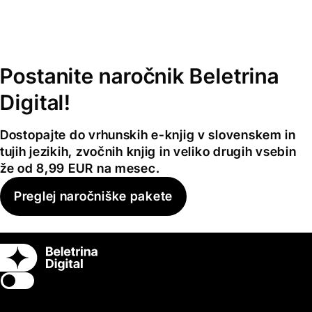
Postanite naročnik Beletrina
Digital!
Dostopajte do vrhunskih e-knjig v slovenskem in
tujih jezikih, zvočnih knjig in veliko drugih vsebin
že od 8,99 EUR na mesec.
Preglej naročniške pakete
Switch theme