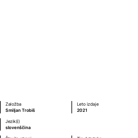
Kako naj povem?
Smiljan Trobiš
Poezija in dramatika
Jezikoslovje
Založba
Leto izdaje
Smiljan Trobiš
2021
Jezik(i)
slovenščina