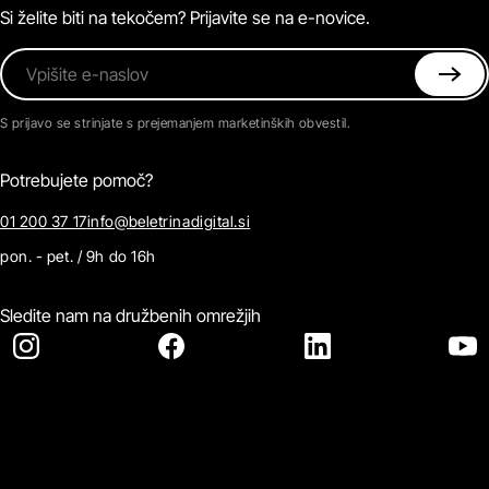
Kontaktirajte nas
Si želite biti na tekočem? Prijavite se na e-novice.
Vpišite e-naslov
S prijavo se strinjate s prejemanjem marketinških obvestil.
Potrebujete pomoč?
01 200 37 17
info@beletrinadigital.si
pon. - pet. / 9h do 16h
Sledite nam na družbenih omrežjih