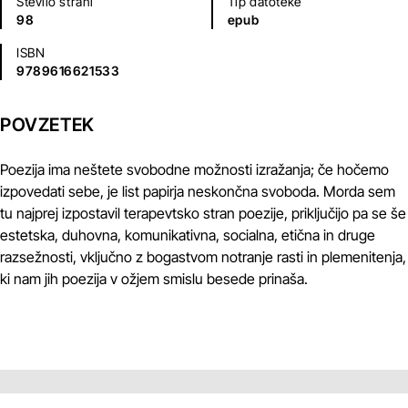
Število strani
Tip datoteke
98
epub
ISBN
9789616621533
POVZETEK
Poezija ima neštete svobodne možnosti izražanja; če hočemo
izpovedati sebe, je list papirja neskončna svoboda. Morda sem
tu najprej izpostavil terapevtsko stran poezije, priključijo pa se še
estetska, duhovna, komunikativna, socialna, etična in druge
razsežnosti, vključno z bogastvom notranje rasti in plemenitenja,
ki nam jih poezija v ožjem smislu besede prinaša.